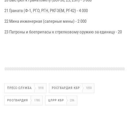
20 Выстрел к гранатомету (ВОГ-30, 25, 25П) - 5 000
21 Граната (Ф-1, РГО, РГН, РКГ-ЗЕМ, РГ-42) - 4 000
22 Мина инженерная (саперные мины) - 2 000
23 Патроны и боеприпасы к стрелковому оружию за единицу - 20
ПРЕСС-СЛУЖБА
1818
РОСГВАРДИЯ КБР
1859
РОСГВАРДИЯ
1785
ЦЛРР КБР
236