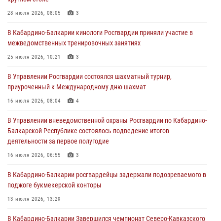
01 августа 2026, 07:30
28 июля 2026, 08:05
3
Директор Росгвардии Герой России генерал армии Виктор Золотов
В Кабардино-Балкарии кинологи Росгвардии приняли участие в
поздравил специалистов подразделений тыла с профессиональным
межведомственных тренировочных занятиях
праздником
25 июля 2026, 10:21
3
01 августа 2026, 00:10
В Управлении Росгвардии состоялся шахматный турнир,
Росгвардия обеспечивает безопасность граждан на южном
приуроченный к Международному дню шахмат
направлении
16 июля 2026, 08:04
4
31 июля 2026, 09:22
В Управлении вневедомственной охраны Росгвардии по Кабардино-
Состоялась рабочая встреча директора Росгвардии Героя России
Балкарской Республике состоялось подведение итогов
генерала армии Виктора Золотова с заместителем полномочного
деятельности за первое полугодие
представителя Президента Российской Федерации в Северо-
Кавказском федеральном округе Виталием Кузнецовым
16 июля 2026, 06:55
3
31 июля 2026, 06:45
1
В Кабардино-Балкарии росгвардейцы задержали подозреваемого в
поджоге букмекерской конторы
13 июля 2026, 13:29
В Кабардино-Балкарии Завершился чемпионат Северо-Кавказского