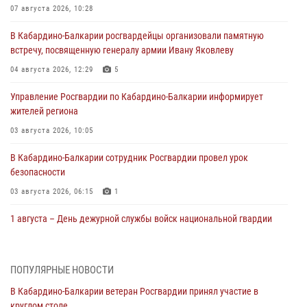
07 августа 2026, 10:28
В Кабардино-Балкарии росгвардейцы организовали памятную
встречу, посвященную генералу армии Ивану Яковлеву
04 августа 2026, 12:29
5
Управление Росгвардии по Кабардино-Балкарии информирует
жителей региона
03 августа 2026, 10:05
В Кабардино‑Балкарии сотрудник Росгвардии провел урок
безопасности
03 августа 2026, 06:15
1
1 августа – День дежурной службы войск национальной гвардии
Российской Федерации
01 августа 2026, 09:42
ПОПУЛЯРНЫЕ НОВОСТИ
В Росгвардии вспоминают российских воинов, погибших в Первой
В Кабардино-Балкарии ветеран Росгвардии принял участие в
мировой войне 1914-1918 годов
круглом столе