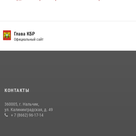
округа Росгвардии по комплексному единоборству
10 июля 2026, 11:30
3
День семьи, любви и верности отметили в Северо-Кавказском
округе Росгвардии
Глава КБР
Официальный сайт
09 июля 2026, 08:36
4
​ ОФИЦЕР РОСГВАРДИИ ВЫСТУПИЛ В ЭФИРЕ ВЕДОМСТВЕННОЙ
РАДИОРУБРИКи В КАБАРДИНО-БАЛКАРИИ
12 июля 2026, 03:30
1
В Кабардино-Балкарии при силовой поддержке росгвардии
задержали группу лиц с крупной партией наркотиков
КОНТАКТЫ
15 июля 2026, 06:33
360005, г. Нальчик,
В Кабардино-Балкарии при силовой поддержке Росгвардии изъяты
ул. Калининградская, д. 49
оружие и наркотические средства
+ 7 (8662) 96-17-14
21 июля 2026, 07:56