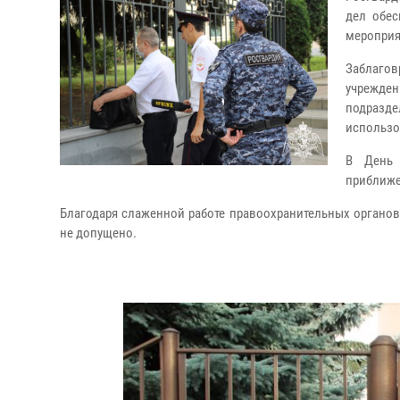
дел обес
мероприя
Заблаго
учрежде
подразд
использо
В День 
приближе
Благодаря слаженной работе правоохранительных органо
не допущено.