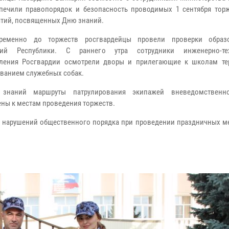
печили правопорядок и безопасность проводимых 1 сентября тор
тий, посвященных Дню знаний.
временно до торжеств росгвардейцы провели проверки образо
ний Республики. С раннего утра сотрудники инженерно-тех
еления Росгвардии осмотрели дворы и прилегающие к школам те
ванием служебных собак.
знаний маршруты патрулирования экипажей вневедомственн
ны к местам проведения торжеств.
в нарушений общественного порядка при проведении праздничных м