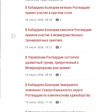
Директор Росгвардии Герой России генерал
армии Виктор Золотов поздравил
В Кабардино-Балкарии ветеран Росгвардии
специалистов подразделений тыла с
принял участие в круглом столе
профессиональным праздником
28 июля 2026, 08:05
3
01 августа 2026, 00:10
В Кабардино-Балкарии кинологи Росгвардии
Росгвардия обеспечивает безопасность
приняли участие в межведомственных
граждан на южном направлении
тренировочных занятиях
31 июля 2026, 09:22
25 июля 2026, 10:21
3
Состоялась рабочая встреча директора
В Управлении Росгвардии состоялся
Росгвардии Героя России генерала армии
шахматный турнир, приуроченный к
Виктора Золотова с заместителем
Международному дню шахмат
полномочного представителя Президента
16 июля 2026, 08:04
4
Российской Федерации в Северо-Кавказском
федеральном округе Виталием Кузнецовым
В Кабардино-Балкарии Завершился
чемпионат Северо-Кавказского округа
31 июля 2026, 06:45
1
Росгвардии по комплексному единоборству
Управление Росгвардии по Кабардино-
10 июля 2026, 11:30
3
Балкарской Республике информирует