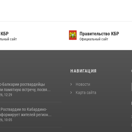
 КБР
Правительство КБР
льный сайт
Официальный сайт
И
НАВИГАЦИЯ
о-Балкарии росгвардейцы
Новости
и памятную встречу, посвя...
Карта сайта
26, 12:29
 Росгвардии по Кабардино-
нформирует жителей регион...
26, 10:05