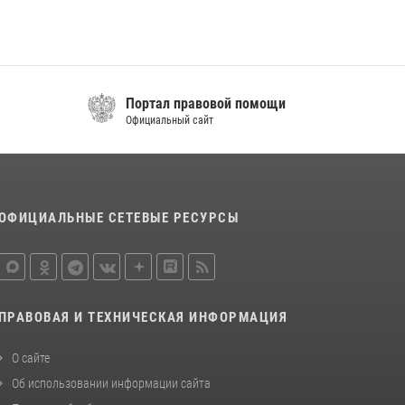
поддержке Росгвардии изъяты оружие и
наркотические средства
21 июля 2026, 07:56
НАЧАЛЬНИК УПРАВЛЕНИЯ РОСГВАРДИИ ПО
Портал правовой помощи
КАБАРДИНО-БАЛКАРСКОЙ РЕСПУБЛИКЕ
Официальный сайт
ПРОВЕДЕТ ПРИЕМ ГРАЖДАН
16 июля 2026, 05:30
ОФИЦИАЛЬНЫЕ СЕТЕВЫЕ РЕСУРСЫ
ПРАВОВАЯ И ТЕХНИЧЕСКАЯ ИНФОРМАЦИЯ
О сайте
Об использовании информации сайта