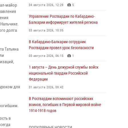
рал-майор
04 августа 2026, 12:29
5
равления
Управление Росгвардии по Кабардино-
дения
Балкарии информирует жителей региона
 Нальчике.
ого долга
03 августа 2026, 10:05
В Кабардино‑Балкарии сотрудник
Росгвардии провел урок безопасности
та Татьяна
ели
03 августа 2026, 06:15
1
низаций,
1 августа – День дежурной службы войск
национальной гвардии Российской
Федерации
 уроком для
01 августа 2026, 09:42
В Росгвардии вспоминают российских
воинов, погибших в Первой мировой войне
 погибшим.
1914-1918 годов
ость в
01 августа 2026, 07:30
всегда
ПОПУЛЯРНЫЕ НОВОСТИ