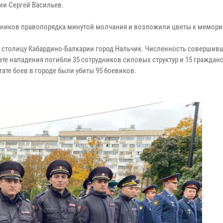
ии Сергей Васильев.
тников правопорядка минутой молчания и возложили цветы к мемори
а столицу Кабардино-Балкарии город Нальчик. Численность совершивш
ате нападения погибли 35 сотрудников силовых структур и 15 гражданс
ате боев в городе были убиты 95 боевиков.