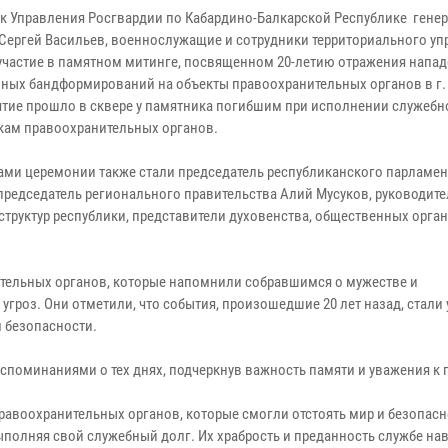
к Управления Росгвардии по Кабардино-Балкарской Республике гене
Сергей Васильев, военнослужащие и сотрудники территориального уп
участие в памятном митинге, посвященном 20-летию отражения напа
ных бандформирований на объекты правоохранительных органов в г.
тие прошло в сквере у памятника погибшим при исполнении служебн
кам правоохранительных органов.
ами церемонии также стали председатель республиканского парламен
 председатель регионального правительства Алий Мусуков, руководит
структур республики, представители духовенства, общественных орга
ительных органов, которые напомнили собравшимся о мужестве и
роз. Они отметили, что события, произошедшие 20 лет назад, стали
 безопасности.
споминаниями о тех днях, подчеркнув важность памяти и уважения к
авоохранительных органов, которые смогли отстоять мир и безопасн
ыполняя свой служебный долг. Их храбрость и преданность службе на