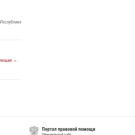
КАБАРДИНО-БАЛКАРСКОЙ РЕСПУБЛИКЕ
ПРОВЕДЕТ ПРИЕМ ГРАЖДАН
16 июля 2026, 05:30
 Республике
В Кабардино-Балкарии при силовой
поддержке Росгвардии изъяты оружие и
наркотические средства
21 июля 2026, 07:56
ующая →
Портал правовой помощи
Официальный сайт