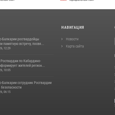
И
НАВИГАЦИЯ
о-Балкарии росгвардейцы
Новости
и памятную встречу, посвя...
Карта сайта
26, 12:29
 Росгвардии по Кабардино-
нформирует жителей регион...
26, 10:05
о‑Балкарии сотрудник Росгвардии
к безопасности
26, 06:15