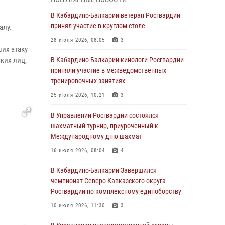
Директор Росгвардии Герой России генерал
армии Виктор Золотов поздравил
В Кабардино-Балкарии ветеран Росгвардии
специалистов подразделений тыла с
принял участие в круглом столе
алу.
профессиональным праздником
28 июля 2026, 08:05
3
их атаку
01 августа 2026, 00:10
ких лиц,
В Кабардино-Балкарии кинологи Росгвардии
Росгвардия обеспечивает безопасность
приняли участие в межведомственных
граждан на южном направлении
тренировочных занятиях
31 июля 2026, 09:22
25 июля 2026, 10:21
3
Состоялась рабочая встреча директора
В Управлении Росгвардии состоялся
Росгвардии Героя России генерала армии
шахматный турнир, приуроченный к
Виктора Золотова с заместителем
Международному дню шахмат
полномочного представителя Президента
16 июля 2026, 08:04
4
Российской Федерации в Северо-Кавказском
федеральном округе Виталием Кузнецовым
В Кабардино-Балкарии Завершился
чемпионат Северо-Кавказского округа
31 июля 2026, 06:45
1
Росгвардии по комплексному единоборству
Управление Росгвардии по Кабардино-
10 июля 2026, 11:30
3
Балкарской Республике информирует