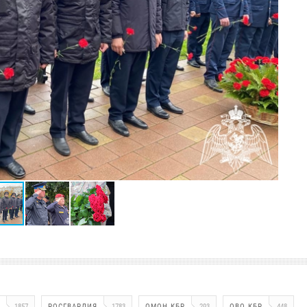
1857
РОСГВАРДИЯ
1783
ОМОН КБР
293
ОВО КБР
448