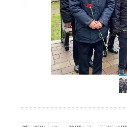
ПРЕСС-СЛУЖБА
1816
СОБР КБР
315
РОСГВАРДИЯ КБР