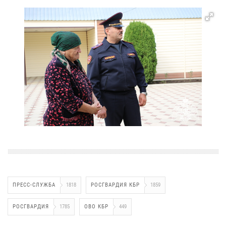
ПРЕСС-СЛУЖБА
1818
РОСГВАРДИЯ КБР
1859
РОСГВАРДИЯ
1785
ОВО КБР
449