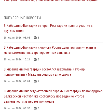
Российской Федерации
01 августа 2026, 09:42
ПОПУЛЯРНЫЕ НОВОСТИ
В Росгвардии вспоминают российских воинов, погибших в Первой
В Кабардино-Балкарии ветеран Росгвардии принял участие в
мировой войне 1914-1918 годов
круглом столе
01 августа 2026, 07:30
28 июля 2026, 08:05
3
Директор Росгвардии Герой России генерал армии Виктор Золотов
В Кабардино-Балкарии кинологи Росгвардии приняли участие в
поздравил специалистов подразделений тыла с профессиональным
межведомственных тренировочных занятиях
праздником
25 июля 2026, 10:21
3
01 августа 2026, 00:10
В Управлении Росгвардии состоялся шахматный турнир,
Росгвардия обеспечивает безопасность граждан на южном
приуроченный к Международному дню шахмат
направлении
16 июля 2026, 08:04
4
31 июля 2026, 09:22
В Управлении вневедомственной охраны Росгвардии по Кабардино-
Состоялась рабочая встреча директора Росгвардии Героя России
Балкарской Республике состоялось подведение итогов
генерала армии Виктора Золотова с заместителем полномочного
деятельности за первое полугодие
представителя Президента Российской Федерации в Северо-
Кавказском федеральном округе Виталием Кузнецовым
16 июля 2026, 06:55
3