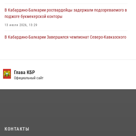
31 июля 2026, 06:45
1
В Кабардино-Балкарии росгвардейцы задержали подозреваемого в
поджоге букмекерской конторы
13 июля 2026, 13:29
В Кабардино-Балкарии Завершился чемпионат Северо-Кавказского
округа Росгвардии по комплексному единоборству
10 июля 2026, 11:30
3
В Кабардино-Балкарии при силовой поддержке росгвардии
задержали группу лиц с крупной партией наркотиков
Глава КБР
Официальный сайт
15 июля 2026, 06:33
​ ОФИЦЕР РОСГВАРДИИ ВЫСТУПИЛ В ЭФИРЕ ВЕДОМСТВЕННОЙ
РАДИОРУБРИКи В КАБАРДИНО-БАЛКАРИИ
12 июля 2026, 03:30
1
В Кабардино-Балкарии при силовой поддержке Росгвардии изъяты
оружие и наркотические средства
КОНТАКТЫ
21 июля 2026, 07:56