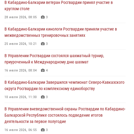
В Кабардино-Балкарии ветеран Росгвардии принял участие в
направлении
круглом столе
31 июля 2026, 09:22
28 июля 2026, 08:05
3
Состоялась рабочая встреча директора Росгвардии Героя России
В Кабардино-Балкарии кинологи Росгвардии приняли участие в
генерала армии Виктора Золотова с заместителем полномочного
межведомственных тренировочных занятиях
представителя Президента Российской Федерации в Северо-
Кавказском федеральном округе Виталием Кузнецовым
25 июля 2026, 10:21
3
31 июля 2026, 06:45
1
В Управлении Росгвардии состоялся шахматный турнир,
приуроченный к Международному дню шахмат
Управление Росгвардии по Кабардино-Балкарской Республике
информирует
16 июля 2026, 08:04
4
30 июля 2026, 06:03
В Кабардино-Балкарии Завершился чемпионат Северо-Кавказского
округа Росгвардии по комплексному единоборству
В Кабардино-Балкарии нештатные инструктора подразделений
Росгвардии отработали профессиональные навыки
10 июля 2026, 11:30
3
29 июля 2026, 11:56
2
В Управлении вневедомственной охраны Росгвардии по Кабардино-
Балкарской Республике состоялось подведение итогов
деятельности за первое полугодие
16 июля 2026, 06:55
3