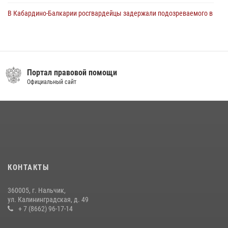
В Кабардино-Балкарии росгвардейцы задержали подозреваемого в
поджоге букмекерской конторы
13 июля 2026, 13:29
День семьи, любви и верности отметили в Северо-Кавказском
округе Росгвардии
Правительство КБР
Официальный сайт
09 июля 2026, 08:36
4
​ ОФИЦЕР РОСГВАРДИИ ВЫСТУПИЛ В ЭФИРЕ ВЕДОМСТВЕННОЙ
РАДИОРУБРИКи В КАБАРДИНО-БАЛКАРИИ
12 июля 2026, 03:30
1
В Кабардино-Балкарии при силовой поддержке Росгвардии изъяты
оружие и наркотические средства
КОНТАКТЫ
21 июля 2026, 07:56
360005, г. Нальчик,
НАЧАЛЬНИК УПРАВЛЕНИЯ РОСГВАРДИИ ПО КАБАРДИНО-
ул. Калининградская, д. 49
БАЛКАРСКОЙ РЕСПУБЛИКЕ ПРОВЕДЕТ ПРИЕМ ГРАЖДАН
+ 7 (8662) 96-17-14
16 июля 2026, 05:30