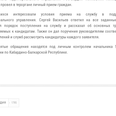
 провел в тероргане личный прием граждан.
вшихся интересовали условия приема на службу в подр
иального управления. Сергей Васильев ответил на все заданны
ил порядок поступления на службу и рассказал об основных тр
яемых к кандидатам. Также он дал поручения руководителям соотв
лений и служб рассмотреть кандидатуры каждого заявителя.
нятые обращения находятся под личным контролем начальника 
ии по Кабардино-Балкарской Республике.
РДИЯ
1785