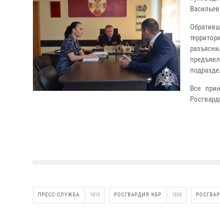
Васильев
Обрати
территор
разъясн
предъявл
подразде
Все при
Росгвард
ПРЕСС-СЛУЖБА
1818
РОСГВАРДИЯ КБР
1859
РОСГВА