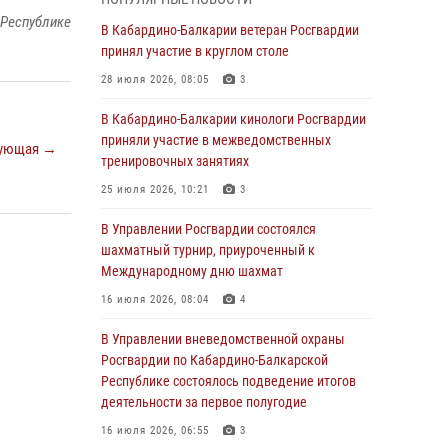
 Республике
1 августа – День дежурной службы войск
В Кабардино-Балкарии ветеран Росгвардии
национальной гвардии Российской
принял участие в круглом столе
Федерации
28 июля 2026, 08:05
3
01 августа 2026, 09:42
В Кабардино-Балкарии кинологи Росгвардии
В Росгвардии вспоминают российских
приняли участие в межведомственных
ующая →
воинов, погибших в Первой мировой войне
тренировочных занятиях
1914-1918 годов
25 июля 2026, 10:21
3
01 августа 2026, 07:30
В Управлении Росгвардии состоялся
Директор Росгвардии Герой России генерал
шахматный турнир, приуроченный к
армии Виктор Золотов поздравил
Международному дню шахмат
специалистов подразделений тыла с
16 июля 2026, 08:04
4
профессиональным праздником
В Управлении вневедомственной охраны
01 августа 2026, 00:10
Росгвардии по Кабардино-Балкарской
Росгвардия обеспечивает безопасность
Республике состоялось подведение итогов
граждан на южном направлении
деятельности за первое полугодие
31 июля 2026, 09:22
16 июля 2026, 06:55
3