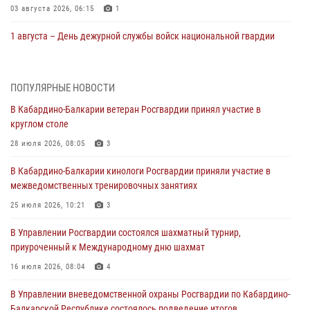
03 августа 2026, 06:15
1
1 августа – День дежурной службы войск национальной гвардии
Российской Федерации
01 августа 2026, 09:42
ПОПУЛЯРНЫЕ НОВОСТИ
В Росгвардии вспоминают российских воинов, погибших в Первой
В Кабардино-Балкарии ветеран Росгвардии принял участие в
мировой войне 1914-1918 годов
круглом столе
01 августа 2026, 07:30
28 июля 2026, 08:05
3
Директор Росгвардии Герой России генерал армии Виктор Золотов
В Кабардино-Балкарии кинологи Росгвардии приняли участие в
поздравил специалистов подразделений тыла с профессиональным
межведомственных тренировочных занятиях
праздником
25 июля 2026, 10:21
3
01 августа 2026, 00:10
В Управлении Росгвардии состоялся шахматный турнир,
Росгвардия обеспечивает безопасность граждан на южном
приуроченный к Международному дню шахмат
направлении
16 июля 2026, 08:04
4
31 июля 2026, 09:22
В Управлении вневедомственной охраны Росгвардии по Кабардино-
Состоялась рабочая встреча директора Росгвардии Героя России
Балкарской Республике состоялось подведение итогов