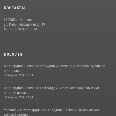
оружие и наркотические средства
КОНТАКТЫ
21 июля 2026, 07:56
360005, г. Нальчик,
В Кабардино-Балкарии росгвардейцы организовали памятную
ул. Калининградская, д. 49
встречу, посвященную генералу армии Ивану Яковлеву
+ 7 (8662) 96-17-14
04 августа 2026, 12:29
5
НОВОСТИ
В Кабардино-Балкарии сотрудники Росгвардии провели турнир по
настольно...
08 августа 2026, 07:03
В Кабардино-Балкарии росгвардейцы организовали памятную
встречу, посвя...
04 августа 2026, 12:29
Управление Росгвардии по Кабардино-Балкарии информирует
жителей регион...