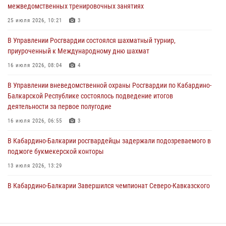
межведомственных тренировочных занятиях
праздником
25 июля 2026, 10:21
3
01 августа 2026, 00:10
В Управлении Росгвардии состоялся шахматный турнир,
Росгвардия обеспечивает безопасность граждан на южном
приуроченный к Международному дню шахмат
направлении
16 июля 2026, 08:04
4
31 июля 2026, 09:22
В Управлении вневедомственной охраны Росгвардии по Кабардино-
Состоялась рабочая встреча директора Росгвардии Героя России
Балкарской Республике состоялось подведение итогов
генерала армии Виктора Золотова с заместителем полномочного
деятельности за первое полугодие
представителя Президента Российской Федерации в Северо-
Кавказском федеральном округе Виталием Кузнецовым
16 июля 2026, 06:55
3
31 июля 2026, 06:45
1
В Кабардино-Балкарии росгвардейцы задержали подозреваемого в
поджоге букмекерской конторы
13 июля 2026, 13:29
В Кабардино-Балкарии Завершился чемпионат Северо-Кавказского
округа Росгвардии по комплексному единоборству
10 июля 2026, 11:30
3