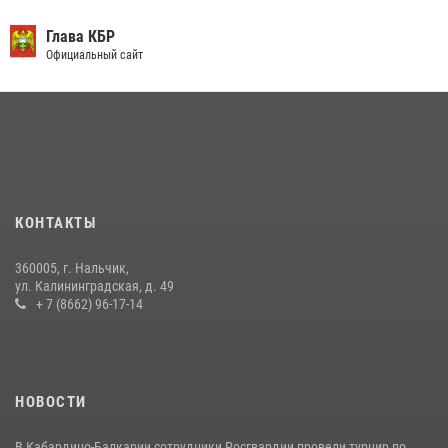
День семьи, любви и верности отметили в Северо-Кавказском
округе Росгвардии
Глава КБР
Официальный сайт
09 июля 2026, 08:36
4
​ ОФИЦЕР РОСГВАРДИИ ВЫСТУПИЛ В ЭФИРЕ ВЕДОМСТВЕННОЙ
РАДИОРУБРИКи В КАБАРДИНО-БАЛКАРИИ
12 июля 2026, 03:30
1
В Кабардино-Балкарии при силовой поддержке росгвардии
задержали группу лиц с крупной партией наркотиков
КОНТАКТЫ
15 июля 2026, 06:33
360005, г. Нальчик,
В Кабардино-Балкарии при силовой поддержке Росгвардии изъяты
ул. Калининградская, д. 49
оружие и наркотические средства
+ 7 (8662) 96-17-14
21 июля 2026, 07:56
НОВОСТИ
В Кабардино-Балкарии сотрудники Росгвардии провели турнир по