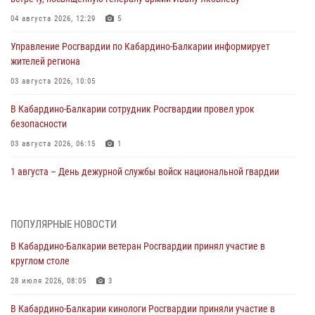
04 августа 2026, 12:29
5
Управление Росгвардии по Кабардино-Балкарии информирует
жителей региона
03 августа 2026, 10:05
В Кабардино‑Балкарии сотрудник Росгвардии провел урок
безопасности
03 августа 2026, 06:15
1
1 августа – День дежурной службы войск национальной гвардии
Российской Федерации
01 августа 2026, 09:42
ПОПУЛЯРНЫЕ НОВОСТИ
В Росгвардии вспоминают российских воинов, погибших в Первой
В Кабардино-Балкарии ветеран Росгвардии принял участие в
мировой войне 1914-1918 годов
круглом столе
01 августа 2026, 07:30
28 июля 2026, 08:05
3
Директор Росгвардии Герой России генерал армии Виктор Золотов
В Кабардино-Балкарии кинологи Росгвардии приняли участие в
поздравил специалистов подразделений тыла с профессиональным