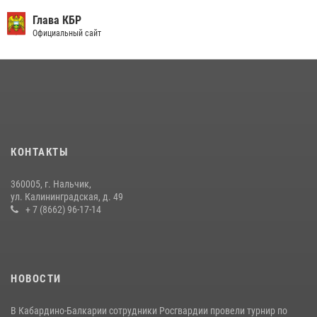
День семьи, любви и верности отметили в Северо-Кавказском
округе Росгвардии
Глава КБР
Официальный сайт
09 июля 2026, 08:36
4
​ ОФИЦЕР РОСГВАРДИИ ВЫСТУПИЛ В ЭФИРЕ ВЕДОМСТВЕННОЙ
РАДИОРУБРИКи В КАБАРДИНО-БАЛКАРИИ
12 июля 2026, 03:30
1
В Кабардино-Балкарии при силовой поддержке Росгвардии изъяты
оружие и наркотические средства
КОНТАКТЫ
21 июля 2026, 07:56
360005, г. Нальчик,
В Кабардино-Балкарии при силовой поддержке росгвардии
ул. Калининградская, д. 49
задержали группу лиц с крупной партией наркотиков
+ 7 (8662) 96-17-14
15 июля 2026, 06:33
НОВОСТИ
В Кабардино-Балкарии сотрудники Росгвардии провели турнир по