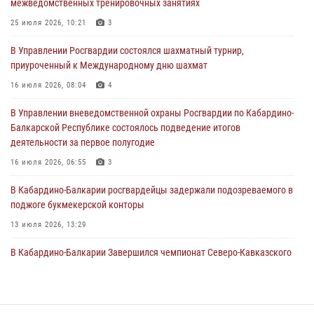
межведомственных тренировочных занятиях
праздником
25 июля 2026, 10:21
3
01 августа 2026, 00:10
В Управлении Росгвардии состоялся шахматный турнир,
Росгвардия обеспечивает безопасность граждан на южном
приуроченный к Международному дню шахмат
направлении
16 июля 2026, 08:04
4
31 июля 2026, 09:22
В Управлении вневедомственной охраны Росгвардии по Кабардино-
Состоялась рабочая встреча директора Росгвардии Героя России
Балкарской Республике состоялось подведение итогов
генерала армии Виктора Золотова с заместителем полномочного
деятельности за первое полугодие
представителя Президента Российской Федерации в Северо-
Кавказском федеральном округе Виталием Кузнецовым
16 июля 2026, 06:55
3
31 июля 2026, 06:45
1
В Кабардино-Балкарии росгвардейцы задержали подозреваемого в
поджоге букмекерской конторы
13 июля 2026, 13:29
В Кабардино-Балкарии Завершился чемпионат Северо-Кавказского
округа Росгвардии по комплексному единоборству
10 июля 2026, 11:30
3