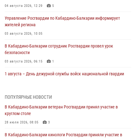
04 августа 2026, 12:29
5
Управление Росгвардии по Кабардино-Балкарии информирует
жителей региона
03 августа 2026, 10:05
В Кабардино‑Балкарии сотрудник Росгвардии провел урок
безопасности
03 августа 2026, 06:15
1
1 августа – День дежурной службы войск национальной гвардии
Российской Федерации
01 августа 2026, 09:42
ПОПУЛЯРНЫЕ НОВОСТИ
В Росгвардии вспоминают российских воинов, погибших в Первой
В Кабардино-Балкарии ветеран Росгвардии принял участие в
мировой войне 1914-1918 годов
круглом столе
01 августа 2026, 07:30
28 июля 2026, 08:05
3
Директор Росгвардии Герой России генерал армии Виктор Золотов
В Кабардино-Балкарии кинологи Росгвардии приняли участие в
поздравил специалистов подразделений тыла с профессиональным