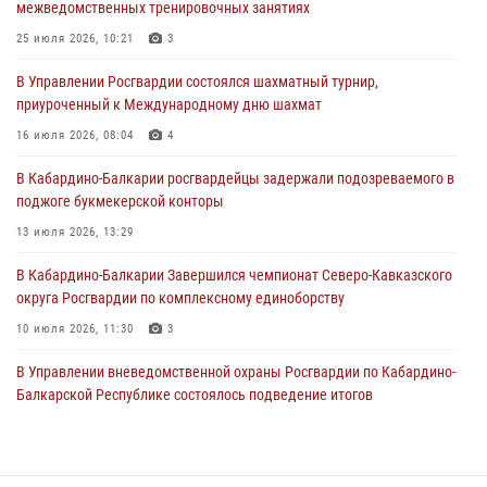
межведомственных тренировочных занятиях
представителя Президента Российской Федерации в Северо-
Кавказском федеральном округе Виталием Кузнецовым
25 июля 2026, 10:21
3
31 июля 2026, 06:45
1
В Управлении Росгвардии состоялся шахматный турнир,
приуроченный к Международному дню шахмат
Управление Росгвардии по Кабардино-Балкарской Республике
информирует
16 июля 2026, 08:04
4
30 июля 2026, 06:03
В Кабардино-Балкарии росгвардейцы задержали подозреваемого в
поджоге букмекерской конторы
В Кабардино-Балкарии нештатные инструктора подразделений
Росгвардии отработали профессиональные навыки
13 июля 2026, 13:29
29 июля 2026, 11:56
2
В Кабардино-Балкарии Завершился чемпионат Северо-Кавказского
округа Росгвардии по комплексному единоборству
10 июля 2026, 11:30
3
В Управлении вневедомственной охраны Росгвардии по Кабардино-
Балкарской Республике состоялось подведение итогов
деятельности за первое полугодие
16 июля 2026, 06:55
3