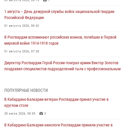
03 августа 2026, 06:15
1
1 августа – День дежурной службы войск национальной гвардии
Российской Федерации
01 августа 2026, 09:42
В Росгвардии вспоминают российских воинов, погибших в Первой
мировой войне 1914-1918 годов
01 августа 2026, 07:30
Директор Росгвардии Герой России генерал армии Виктор Золотов
поздравил специалистов подразделений тыла с профессиональным
праздником
01 августа 2026, 00:10
ПОПУЛЯРНЫЕ НОВОСТИ
Росгвардия обеспечивает безопасность граждан на южном
В Кабардино-Балкарии ветеран Росгвардии принял участие в
направлении
круглом столе
31 июля 2026, 09:22
28 июля 2026, 08:05
3
Состоялась рабочая встреча директора Росгвардии Героя России
В Кабардино-Балкарии кинологи Росгвардии приняли участие в
генерала армии Виктора Золотова с заместителем полномочного