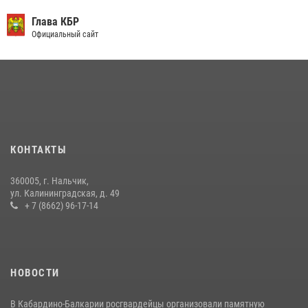
День семьи, любви и верности отметили в Северо-Кавказском
округе Росгвардии
Глава КБР
Официальный сайт
09 июля 2026, 08:36
4
​ ОФИЦЕР РОСГВАРДИИ ВЫСТУПИЛ В ЭФИРЕ ВЕДОМСТВЕННОЙ
РАДИОРУБРИКи В КАБАРДИНО-БАЛКАРИИ
12 июля 2026, 03:30
1
В Кабардино-Балкарии при силовой поддержке Росгвардии изъяты
оружие и наркотические средства
КОНТАКТЫ
21 июля 2026, 07:56
360005, г. Нальчик,
НАЧАЛЬНИК УПРАВЛЕНИЯ РОСГВАРДИИ ПО КАБАРДИНО-
ул. Калининградская, д. 49
БАЛКАРСКОЙ РЕСПУБЛИКЕ ПРОВЕДЕТ ПРИЕМ ГРАЖДАН
+ 7 (8662) 96-17-14
16 июля 2026, 05:30
НОВОСТИ
В Кабардино-Балкарии росгвардейцы организовали памятную