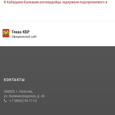
В Кабардино-Балкарии росгвардейцы задержали подозреваемого в
поджоге букмекерской конторы
13 июля 2026, 13:29
День семьи, любви и верности отметили в Северо-Кавказском
округе Росгвардии
Глава КБР
Официальный сайт
09 июля 2026, 08:36
4
​ ОФИЦЕР РОСГВАРДИИ ВЫСТУПИЛ В ЭФИРЕ ВЕДОМСТВЕННОЙ
РАДИОРУБРИКи В КАБАРДИНО-БАЛКАРИИ
12 июля 2026, 03:30
1
В Кабардино-Балкарии при силовой поддержке росгвардии
задержали группу лиц с крупной партией наркотиков
КОНТАКТЫ
15 июля 2026, 06:33
360005, г. Нальчик,
В Кабардино-Балкарии при силовой поддержке Росгвардии изъяты
ул. Калининградская, д. 49
оружие и наркотические средства
+ 7 (8662) 96-17-14
21 июля 2026, 07:56