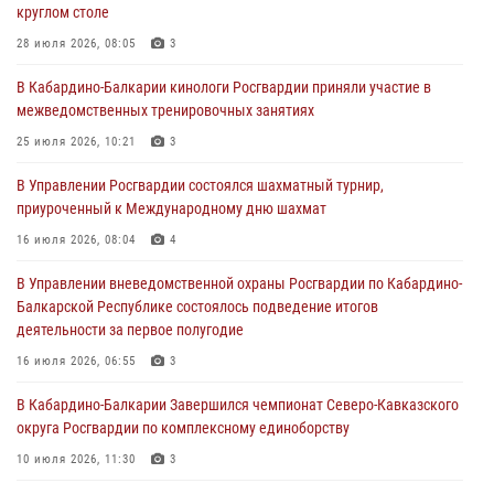
круглом столе
01 августа 2026, 07:30
28 июля 2026, 08:05
3
Директор Росгвардии Герой России генерал армии Виктор Золотов
В Кабардино-Балкарии кинологи Росгвардии приняли участие в
поздравил специалистов подразделений тыла с профессиональным
межведомственных тренировочных занятиях
праздником
25 июля 2026, 10:21
3
01 августа 2026, 00:10
В Управлении Росгвардии состоялся шахматный турнир,
Росгвардия обеспечивает безопасность граждан на южном
приуроченный к Международному дню шахмат
направлении
16 июля 2026, 08:04
4
31 июля 2026, 09:22
В Управлении вневедомственной охраны Росгвардии по Кабардино-
Состоялась рабочая встреча директора Росгвардии Героя России
Балкарской Республике состоялось подведение итогов
генерала армии Виктора Золотова с заместителем полномочного
деятельности за первое полугодие
представителя Президента Российской Федерации в Северо-
Кавказском федеральном округе Виталием Кузнецовым
16 июля 2026, 06:55
3
31 июля 2026, 06:45
1
В Кабардино-Балкарии Завершился чемпионат Северо-Кавказского
округа Росгвардии по комплексному единоборству
10 июля 2026, 11:30
3