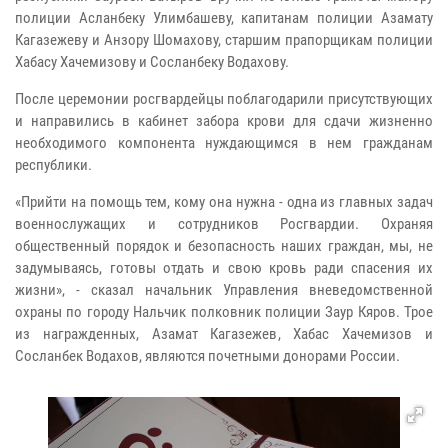
полиции Асланбеку Улимбашеву, капитанам полиции Азамату
Кагазежеву и Анзору Шомахову, старшим прапорщикам полиции
Хабасу Хачемизову и Сосланбеку Водахову.
После церемонии росгвардейцы поблагодарили присутствующих
и направились в кабинет забора крови для сдачи жизненно
необходимого компонента нуждающимся в нем гражданам
республики.
«Прийти на помощь тем, кому она нужна - одна из главных задач
военнослужащих и сотрудников Росгвардии. Охраняя
общественный порядок и безопасность наших граждан, мы, не
задумываясь, готовы отдать и свою кровь ради спасения их
жизни», - сказал начальник Управления вневедомственной
охраны по городу Нальчик полковник полиции Заур Кяров. Трое
из награжденных, Азамат Кагазежев, Хабас Хачемизов и
Сосланбек Водахов, являются почетными донорами России.