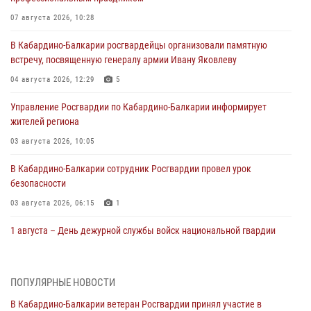
07 августа 2026, 10:28
В Кабардино-Балкарии росгвардейцы организовали памятную
встречу, посвященную генералу армии Ивану Яковлеву
04 августа 2026, 12:29
5
Управление Росгвардии по Кабардино-Балкарии информирует
жителей региона
03 августа 2026, 10:05
В Кабардино‑Балкарии сотрудник Росгвардии провел урок
безопасности
03 августа 2026, 06:15
1
1 августа – День дежурной службы войск национальной гвардии
Российской Федерации
01 августа 2026, 09:42
ПОПУЛЯРНЫЕ НОВОСТИ
В Росгвардии вспоминают российских воинов, погибших в Первой
В Кабардино-Балкарии ветеран Росгвардии принял участие в
мировой войне 1914-1918 годов