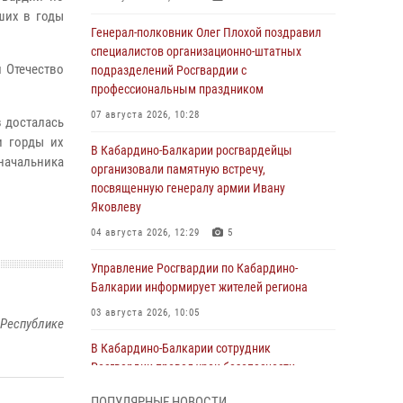
ших в годы
Генерал-полковник Олег Плохой поздравил
специалистов организационно-штатных
 Отечество
подразделений Росгвардии с
профессиональным праздником
07 августа 2026, 10:28
в досталась
и горды их
В Кабардино-Балкарии росгвардейцы
начальника
организовали памятную встречу,
посвященную генералу армии Ивану
Яковлеву
04 августа 2026, 12:29
5
Управление Росгвардии по Кабардино-
Балкарии информирует жителей региона
03 августа 2026, 10:05
 Республике
В Кабардино‑Балкарии сотрудник
Росгвардии провел урок безопасности
03 августа 2026, 06:15
1
ПОПУЛЯРНЫЕ НОВОСТИ