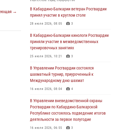
1 августа – День дежурной службы войск
В Кабардино-Балкарии ветеран Росгвардии
ующая →
национальной гвардии Российской
принял участие в круглом столе
Федерации
28 июля 2026, 08:05
3
01 августа 2026, 09:42
В Кабардино-Балкарии кинологи Росгвардии
В Росгвардии вспоминают российских
приняли участие в межведомственных
воинов, погибших в Первой мировой войне
тренировочных занятиях
1914-1918 годов
25 июля 2026, 10:21
3
01 августа 2026, 07:30
В Управлении Росгвардии состоялся
Директор Росгвардии Герой России генерал
шахматный турнир, приуроченный к
армии Виктор Золотов поздравил
Международному дню шахмат
специалистов подразделений тыла с
16 июля 2026, 08:04
4
профессиональным праздником
В Управлении вневедомственной охраны
01 августа 2026, 00:10
Росгвардии по Кабардино-Балкарской
Росгвардия обеспечивает безопасность
Республике состоялось подведение итогов
граждан на южном направлении
деятельности за первое полугодие
31 июля 2026, 09:22
16 июля 2026, 06:55
3