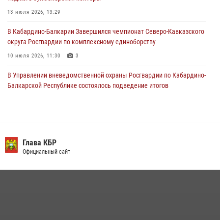
Росгвардии отработали профессиональные навыки
13 июля 2026, 13:29
29 июля 2026, 11:56
2
В Кабардино-Балкарии Завершился чемпионат Северо-Кавказского
округа Росгвардии по комплексному единоборству
10 июля 2026, 11:30
3
В Управлении вневедомственной охраны Росгвардии по Кабардино-
Балкарской Республике состоялось подведение итогов
деятельности за первое полугодие
16 июля 2026, 06:55
3
День семьи, любви и верности отметили в Северо-Кавказском
округе Росгвардии
Глава КБР
Официальный сайт
09 июля 2026, 08:36
4
​ ОФИЦЕР РОСГВАРДИИ ВЫСТУПИЛ В ЭФИРЕ ВЕДОМСТВЕННОЙ
РАДИОРУБРИКи В КАБАРДИНО-БАЛКАРИИ
12 июля 2026, 03:30
1
В Кабардино-Балкарии при силовой поддержке Росгвардии изъяты