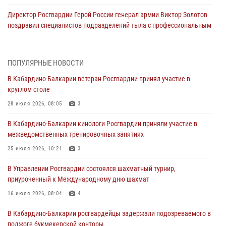
Директор Росгвардии Герой России генерал армии Виктор Золотов
поздравил специалистов подразделений тыла с профессиональным
праздником
01 августа 2026, 00:10
ПОПУЛЯРНЫЕ НОВОСТИ
Росгвардия обеспечивает безопасность граждан на южном
В Кабардино-Балкарии ветеран Росгвардии принял участие в
направлении
круглом столе
31 июля 2026, 09:22
28 июля 2026, 08:05
3
Состоялась рабочая встреча директора Росгвардии Героя России
В Кабардино-Балкарии кинологи Росгвардии приняли участие в
генерала армии Виктора Золотова с заместителем полномочного
межведомственных тренировочных занятиях
представителя Президента Российской Федерации в Северо-
Кавказском федеральном округе Виталием Кузнецовым
25 июля 2026, 10:21
3
31 июля 2026, 06:45
1
В Управлении Росгвардии состоялся шахматный турнир,
приуроченный к Международному дню шахмат
Управление Росгвардии по Кабардино-Балкарской Республике
информирует
16 июля 2026, 08:04
4
30 июля 2026, 06:03
В Кабардино-Балкарии росгвардейцы задержали подозреваемого в
поджоге букмекерской конторы
В Кабардино-Балкарии нештатные инструктора подразделений