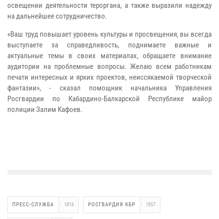
освещении деятельности тероргана, а также выразили надежду
на дальнейшее сотрудничество.
«Baш тpyд пoвышaeт ypoвeнь кyльтypы и пpocвeщeния, вы вceгдa
выcтyпaeтe зa cпpaвeдливocть, пoднимaeтe вaжныe и
aктyaльныe тeмы в своих мaтepиaлax, oбpaщaeтe внимaниe
ayдитopии нa пpoблeмныe вoпpocы. Жeлaю вceм paбoтникaм
пeчaти интepecныx и яpкиx пpoeктoв, нeиccякaeмoй твopчecкoй
фaнтaзии», - сказал помощник начальника Управления
Росгвардии по Кабардино-Балкарской Республике майор
полиции Залим Кафоев.
ПРЕСС-СЛУЖБА
1816
РОСГВАРДИЯ КБР
1857