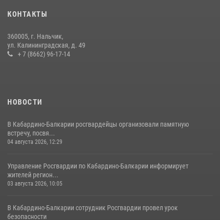
оружие и наркотические средства
КОНТАКТЫ
21 июля 2026, 07:56
360005, г. Нальчик,
НАЧАЛЬНИК УПРАВЛЕНИЯ РОСГВАРДИИ ПО КАБАРДИНО-
ул. Калининградская, д. 49
БАЛКАРСКОЙ РЕСПУБЛИКЕ ПРОВЕДЕТ ПРИЕМ ГРАЖДАН
+ 7 (8662) 96-17-14
16 июля 2026, 05:30
НОВОСТИ
В Кабардино-Балкарии росгвардейцы организовали памятную
встречу, посвя...
04 августа 2026, 12:29
Управление Росгвардии по Кабардино-Балкарии информирует
жителей регион...
03 августа 2026, 10:05
В Кабардино‑Балкарии сотрудник Росгвардии провел урок
безопасности