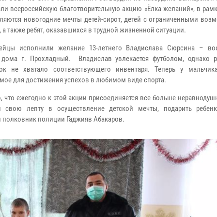
ли всероссийскую благотворительную акцию «Ёлка желаний», в рамк
ляются новогодние мечты детей-сирот, детей с ограниченными воз
, а также ребят, оказавшихся в трудной жизненной ситуации.
дейцы исполнили желание 13-летнего Владислава Сюрсина – во
 дома г. Прохладный. Владислав увлекается футболом, однако 
вок не хватало соответствующего инвентаря. Теперь у мальчик
мое для достижения успехов в любимом виде спорта.
, что ежегодно к этой акции присоединяется все больше неравноду
и свою лепту в осуществление детской мечты, подарить ребенк
ил полковник полиции Гаджияв Абакаров.