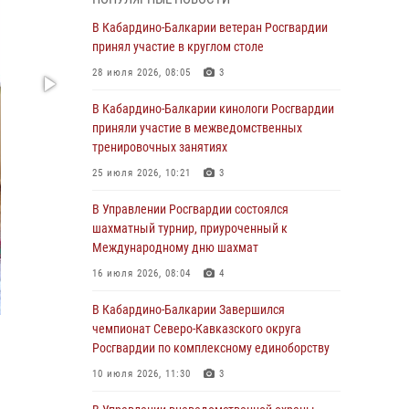
Директор Росгвардии Герой России генерал
армии Виктор Золотов поздравил
В Кабардино-Балкарии ветеран Росгвардии
специалистов подразделений тыла с
принял участие в круглом столе
профессиональным праздником
28 июля 2026, 08:05
3
01 августа 2026, 00:10
В Кабардино-Балкарии кинологи Росгвардии
Росгвардия обеспечивает безопасность
приняли участие в межведомственных
граждан на южном направлении
тренировочных занятиях
31 июля 2026, 09:22
25 июля 2026, 10:21
3
Состоялась рабочая встреча директора
В Управлении Росгвардии состоялся
Росгвардии Героя России генерала армии
шахматный турнир, приуроченный к
Виктора Золотова с заместителем
Международному дню шахмат
полномочного представителя Президента
16 июля 2026, 08:04
4
Российской Федерации в Северо-Кавказском
федеральном округе Виталием Кузнецовым
В Кабардино-Балкарии Завершился
чемпионат Северо-Кавказского округа
31 июля 2026, 06:45
1
Росгвардии по комплексному единоборству
Управление Росгвардии по Кабардино-
10 июля 2026, 11:30
3
Балкарской Республике информирует