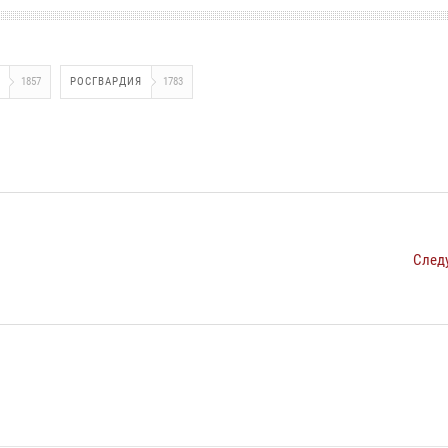
1857
РОСГВАРДИЯ
1783
След