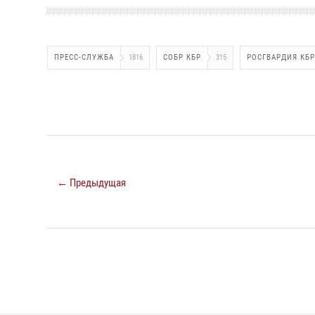
ПРЕСС-СЛУЖБА
1816
СОБР КБР
315
РОСГВАРДИЯ КБР
← Предыдущая