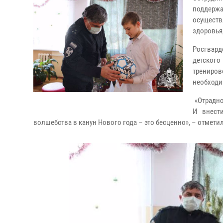
поддержа
осуществ
здоровья
Росгвар
детского
трениро
необходи
«Отрадно
И внест
волшебства в канун Нового года – это бесценно», – отмет