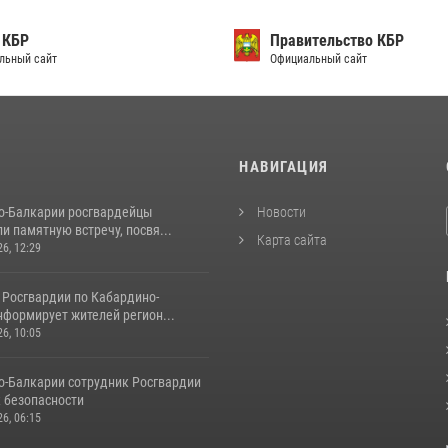
 КБР
Правительство КБР
льный сайт
Официальный сайт
И
НАВИГАЦИЯ
о-Балкарии росгвардейцы
Новости
и памятную встречу, посвя...
Карта сайта
26, 12:29
 Росгвардии по Кабардино-
нформирует жителей регион...
26, 10:05
о‑Балкарии сотрудник Росгвардии
к безопасности
26, 06:15