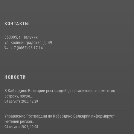
12 июля 2026, 03:30
1
НАЧАЛЬНИК УПРАВЛЕНИЯ РОСГВАРДИИ ПО КАБАРДИНО-
БАЛКАРСКОЙ РЕСПУБЛИКЕ ПРОВЕДЕТ ПРИЕМ ГРАЖДАН
КОНТАКТЫ
16 июля 2026, 05:30
360005, г. Нальчик,
В Кабардино-Балкарии при силовой поддержке Росгвардии изъяты
ул. Калининградская, д. 49
оружие и наркотические средства
+ 7 (8662) 96-17-14
21 июля 2026, 07:56
НОВОСТИ
В Кабардино-Балкарии росгвардейцы организовали памятную
встречу, посвя...
04 августа 2026, 12:29
Управление Росгвардии по Кабардино-Балкарии информирует
жителей регион...
03 августа 2026, 10:05