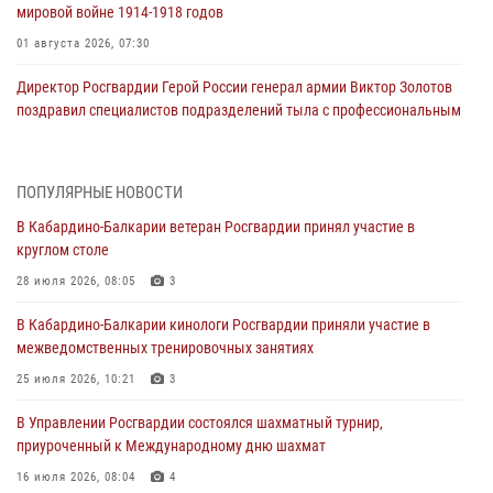
мировой войне 1914-1918 годов
01 августа 2026, 07:30
Директор Росгвардии Герой России генерал армии Виктор Золотов
поздравил специалистов подразделений тыла с профессиональным
праздником
01 августа 2026, 00:10
ПОПУЛЯРНЫЕ НОВОСТИ
Росгвардия обеспечивает безопасность граждан на южном
В Кабардино-Балкарии ветеран Росгвардии принял участие в
направлении
круглом столе
31 июля 2026, 09:22
28 июля 2026, 08:05
3
Состоялась рабочая встреча директора Росгвардии Героя России
В Кабардино-Балкарии кинологи Росгвардии приняли участие в
генерала армии Виктора Золотова с заместителем полномочного
межведомственных тренировочных занятиях
представителя Президента Российской Федерации в Северо-
Кавказском федеральном округе Виталием Кузнецовым
25 июля 2026, 10:21
3
31 июля 2026, 06:45
1
В Управлении Росгвардии состоялся шахматный турнир,
приуроченный к Международному дню шахмат
Управление Росгвардии по Кабардино-Балкарской Республике
информирует
16 июля 2026, 08:04
4