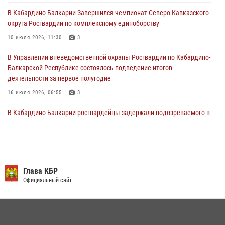
30 июля 2026, 06:03
В Кабардино-Балкарии Завершился чемпионат Северо-Кавказского
округа Росгвардии по комплексному единоборству
В Кабардино-Балкарии нештатные инструктора подразделений
Росгвардии отработали профессиональные навыки
10 июля 2026, 11:30
3
29 июля 2026, 11:56
2
В Управлении вневедомственной охраны Росгвардии по Кабардино-
Балкарской Республике состоялось подведение итогов
деятельности за первое полугодие
16 июля 2026, 06:55
3
В Кабардино-Балкарии росгвардейцы задержали подозреваемого в
поджоге букмекерской конторы
13 июля 2026, 13:29
День семьи, любви и верности отметили в Северо-Кавказском
округе Росгвардии
Глава КБР
Официальный сайт
09 июля 2026, 08:36
4
​ ОФИЦЕР РОСГВАРДИИ ВЫСТУПИЛ В ЭФИРЕ ВЕДОМСТВЕННОЙ
РАДИОРУБРИКи В КАБАРДИНО-БАЛКАРИИ