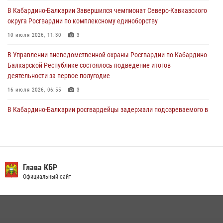
30 июля 2026, 06:03
В Кабардино-Балкарии Завершился чемпионат Северо-Кавказского
округа Росгвардии по комплексному единоборству
В Кабардино-Балкарии нештатные инструктора подразделений
Росгвардии отработали профессиональные навыки
10 июля 2026, 11:30
3
29 июля 2026, 11:56
2
В Управлении вневедомственной охраны Росгвардии по Кабардино-
Балкарской Республике состоялось подведение итогов
деятельности за первое полугодие
16 июля 2026, 06:55
3
В Кабардино-Балкарии росгвардейцы задержали подозреваемого в
поджоге букмекерской конторы
13 июля 2026, 13:29
День семьи, любви и верности отметили в Северо-Кавказском
округе Росгвардии
Глава КБР
Официальный сайт
09 июля 2026, 08:36
4
​ ОФИЦЕР РОСГВАРДИИ ВЫСТУПИЛ В ЭФИРЕ ВЕДОМСТВЕННОЙ
РАДИОРУБРИКи В КАБАРДИНО-БАЛКАРИИ
12 июля 2026, 03:30
1