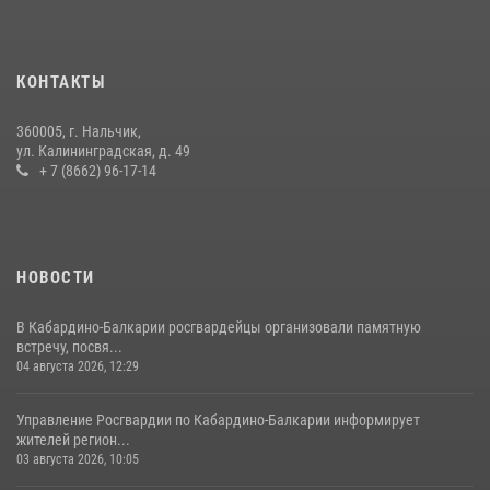
НАЧАЛЬНИК УПРАВЛЕНИЯ РОСГВАРДИИ ПО КАБАРДИНО-
БАЛКАРСКОЙ РЕСПУБЛИКЕ ПРОВЕДЕТ ПРИЕМ ГРАЖДАН
КОНТАКТЫ
16 июля 2026, 05:30
360005, г. Нальчик,
В Кабардино-Балкарии при силовой поддержке Росгвардии изъяты
ул. Калининградская, д. 49
оружие и наркотические средства
+ 7 (8662) 96-17-14
21 июля 2026, 07:56
НОВОСТИ
В Кабардино-Балкарии росгвардейцы организовали памятную
встречу, посвя...
04 августа 2026, 12:29
Управление Росгвардии по Кабардино-Балкарии информирует
жителей регион...
03 августа 2026, 10:05