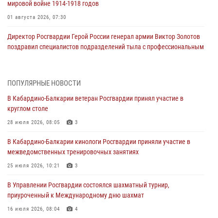
мировой войне 1914-1918 годов
01 августа 2026, 07:30
Директор Росгвардии Герой России генерал армии Виктор Золотов
поздравил специалистов подразделений тыла с профессиональным
праздником
01 августа 2026, 00:10
ПОПУЛЯРНЫЕ НОВОСТИ
Росгвардия обеспечивает безопасность граждан на южном
В Кабардино-Балкарии ветеран Росгвардии принял участие в
направлении
круглом столе
31 июля 2026, 09:22
28 июля 2026, 08:05
3
Состоялась рабочая встреча директора Росгвардии Героя России
В Кабардино-Балкарии кинологи Росгвардии приняли участие в
генерала армии Виктора Золотова с заместителем полномочного
межведомственных тренировочных занятиях
представителя Президента Российской Федерации в Северо-
Кавказском федеральном округе Виталием Кузнецовым
25 июля 2026, 10:21
3
31 июля 2026, 06:45
1
В Управлении Росгвардии состоялся шахматный турнир,
приуроченный к Международному дню шахмат
Управление Росгвардии по Кабардино-Балкарской Республике
информирует
16 июля 2026, 08:04
4