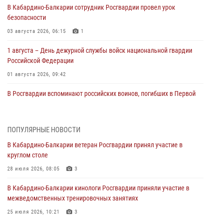
В Кабардино‑Балкарии сотрудник Росгвардии провел урок
безопасности
03 августа 2026, 06:15
1
1 августа – День дежурной службы войск национальной гвардии
Российской Федерации
01 августа 2026, 09:42
В Росгвардии вспоминают российских воинов, погибших в Первой
мировой войне 1914-1918 годов
01 августа 2026, 07:30
ПОПУЛЯРНЫЕ НОВОСТИ
Директор Росгвардии Герой России генерал армии Виктор Золотов
В Кабардино-Балкарии ветеран Росгвардии принял участие в
поздравил специалистов подразделений тыла с профессиональным
круглом столе
праздником
28 июля 2026, 08:05
3
01 августа 2026, 00:10
В Кабардино-Балкарии кинологи Росгвардии приняли участие в
Росгвардия обеспечивает безопасность граждан на южном
межведомственных тренировочных занятиях
направлении
25 июля 2026, 10:21
3
31 июля 2026, 09:22