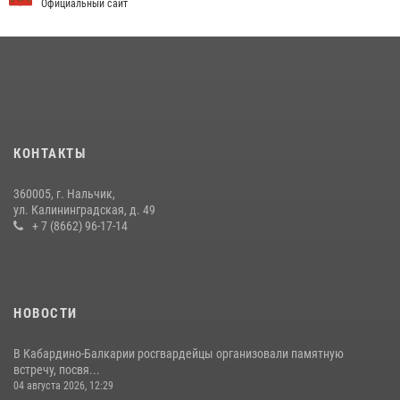
Официальный сайт
09 июля 2026, 08:36
4
​ ОФИЦЕР РОСГВАРДИИ ВЫСТУПИЛ В ЭФИРЕ ВЕДОМСТВЕННОЙ
РАДИОРУБРИКи В КАБАРДИНО-БАЛКАРИИ
12 июля 2026, 03:30
1
В Кабардино-Балкарии при силовой поддержке Росгвардии изъяты
оружие и наркотические средства
КОНТАКТЫ
21 июля 2026, 07:56
360005, г. Нальчик,
Росгвардейцы Кабардино-Балкарии почтили память погибших в
ул. Калининградская, д. 49
Битве за Кавказ
+ 7 (8662) 96-17-14
24 июля 2026, 12:43
5
НОВОСТИ
В Кабардино-Балкарии росгвардейцы организовали памятную
встречу, посвя...
04 августа 2026, 12:29