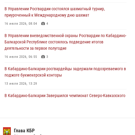
В Управлении Росгвардии состоялся шахматный турнир,
Состоялась рабочая встреча директора Росгвардии Героя России
приуроченный к Международному дню шахмат
генерала армии Виктора Золотова с заместителем полномочного
представителя Президента Российской Федерации в Северо-
16 июля 2026, 08:04
4
Кавказском федеральном округе Виталием Кузнецовым
В Управлении вневедомственной охраны Росгвардии по Кабардино-
31 июля 2026, 06:45
1
Балкарской Республике состоялось подведение итогов
деятельности за первое полугодие
Управление Росгвардии по Кабардино-Балкарской Республике
информирует
16 июля 2026, 06:55
3
30 июля 2026, 06:03
В Кабардино-Балкарии росгвардейцы задержали подозреваемого в
поджоге букмекерской конторы
13 июля 2026, 13:29
В Кабардино-Балкарии Завершился чемпионат Северо-Кавказского
округа Росгвардии по комплексному единоборству
10 июля 2026, 11:30
3
День семьи, любви и верности отметили в Северо-Кавказском
округе Росгвардии
Глава КБР