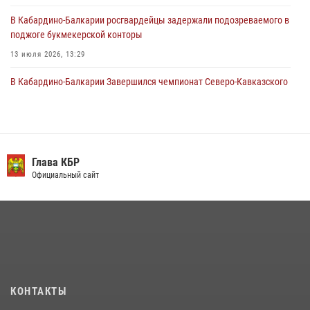
30 июля 2026, 06:03
В Кабардино-Балкарии росгвардейцы задержали подозреваемого в
поджоге букмекерской конторы
13 июля 2026, 13:29
В Кабардино-Балкарии Завершился чемпионат Северо-Кавказского
округа Росгвардии по комплексному единоборству
10 июля 2026, 11:30
3
День семьи, любви и верности отметили в Северо-Кавказском
округе Росгвардии
Глава КБР
Официальный сайт
09 июля 2026, 08:36
4
​ ОФИЦЕР РОСГВАРДИИ ВЫСТУПИЛ В ЭФИРЕ ВЕДОМСТВЕННОЙ
РАДИОРУБРИКи В КАБАРДИНО-БАЛКАРИИ
12 июля 2026, 03:30
1
В Кабардино-Балкарии при силовой поддержке росгвардии
задержали группу лиц с крупной партией наркотиков
КОНТАКТЫ
15 июля 2026, 06:33