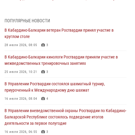
мировой войне 1914-1918 годов
01 августа 2026, 07:30
ПОПУЛЯРНЫЕ НОВОСТИ
Директор Росгвардии Герой России генерал армии Виктор Золотов
В Кабардино-Балкарии ветеран Росгвардии принял участие в
поздравил специалистов подразделений тыла с профессиональным
круглом столе
праздником
28 июля 2026, 08:05
3
01 августа 2026, 00:10
В Кабардино-Балкарии кинологи Росгвардии приняли участие в
Росгвардия обеспечивает безопасность граждан на южном
межведомственных тренировочных занятиях
направлении
25 июля 2026, 10:21
3
31 июля 2026, 09:22
В Управлении Росгвардии состоялся шахматный турнир,
Состоялась рабочая встреча директора Росгвардии Героя России
приуроченный к Международному дню шахмат
генерала армии Виктора Золотова с заместителем полномочного
представителя Президента Российской Федерации в Северо-
16 июля 2026, 08:04
4
Кавказском федеральном округе Виталием Кузнецовым
В Управлении вневедомственной охраны Росгвардии по Кабардино-
31 июля 2026, 06:45
1
Балкарской Республике состоялось подведение итогов
деятельности за первое полугодие
Управление Росгвардии по Кабардино-Балкарской Республике
информирует
16 июля 2026, 06:55
3