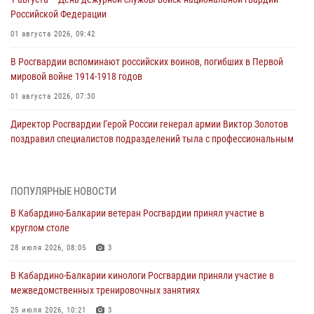
Российской Федерации
01 августа 2026, 09:42
В Росгвардии вспоминают российских воинов, погибших в Первой
мировой войне 1914-1918 годов
01 августа 2026, 07:30
Директор Росгвардии Герой России генерал армии Виктор Золотов
поздравил специалистов подразделений тыла с профессиональным
праздником
01 августа 2026, 00:10
ПОПУЛЯРНЫЕ НОВОСТИ
Росгвардия обеспечивает безопасность граждан на южном
В Кабардино-Балкарии ветеран Росгвардии принял участие в
направлении
круглом столе
31 июля 2026, 09:22
28 июля 2026, 08:05
3
Состоялась рабочая встреча директора Росгвардии Героя России
В Кабардино-Балкарии кинологи Росгвардии приняли участие в
генерала армии Виктора Золотова с заместителем полномочного
межведомственных тренировочных занятиях
представителя Президента Российской Федерации в Северо-
Кавказском федеральном округе Виталием Кузнецовым
25 июля 2026, 10:21
3