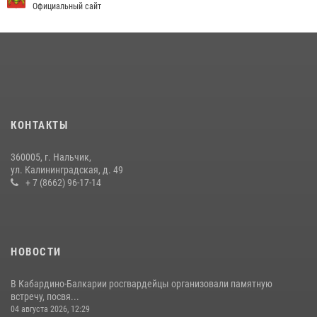
Официальный сайт
09 июля 2026, 08:36
4
​ ОФИЦЕР РОСГВАРДИИ ВЫСТУПИЛ В ЭФИРЕ ВЕДОМСТВЕННОЙ
РАДИОРУБРИКи В КАБАРДИНО-БАЛКАРИИ
12 июля 2026, 03:30
1
НАЧАЛЬНИК УПРАВЛЕНИЯ РОСГВАРДИИ ПО КАБАРДИНО-
БАЛКАРСКОЙ РЕСПУБЛИКЕ ПРОВЕДЕТ ПРИЕМ ГРАЖДАН
КОНТАКТЫ
16 июля 2026, 05:30
360005, г. Нальчик,
В Кабардино-Балкарии при силовой поддержке Росгвардии изъяты
ул. Калининградская, д. 49
оружие и наркотические средства
+ 7 (8662) 96-17-14
21 июля 2026, 07:56
НОВОСТИ
В Кабардино-Балкарии росгвардейцы организовали памятную
встречу, посвя...
04 августа 2026, 12:29