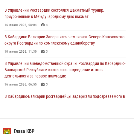
31 июля 2026, 06:45
1
В Управлении Росгвардии состоялся шахматный турнир,
приуроченный к Международному дню шахмат
Управление Росгвардии по Кабардино-Балкарской Республике
информирует
16 июля 2026, 08:04
4
30 июля 2026, 06:03
В Кабардино-Балкарии Завершился чемпионат Северо-Кавказского
округа Росгвардии по комплексному единоборству
В Кабардино-Балкарии нештатные инструктора подразделений
Росгвардии отработали профессиональные навыки
10 июля 2026, 11:30
3
29 июля 2026, 11:56
2
В Управлении вневедомственной охраны Росгвардии по Кабардино-
Балкарской Республике состоялось подведение итогов
деятельности за первое полугодие
16 июля 2026, 06:55
3
В Кабардино-Балкарии росгвардейцы задержали подозреваемого в
поджоге букмекерской конторы
13 июля 2026, 13:29
День семьи, любви и верности отметили в Северо-Кавказском
округе Росгвардии
Глава КБР