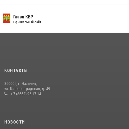
День семьи, любви и верности отметили в Северо-Кавказском
округе Росгвардии
Глава КБР
Официальный сайт
09 июля 2026, 08:36
4
​ ОФИЦЕР РОСГВАРДИИ ВЫСТУПИЛ В ЭФИРЕ ВЕДОМСТВЕННОЙ
РАДИОРУБРИКи В КАБАРДИНО-БАЛКАРИИ
12 июля 2026, 03:30
1
НАЧАЛЬНИК УПРАВЛЕНИЯ РОСГВАРДИИ ПО КАБАРДИНО-
БАЛКАРСКОЙ РЕСПУБЛИКЕ ПРОВЕДЕТ ПРИЕМ ГРАЖДАН
КОНТАКТЫ
16 июля 2026, 05:30
360005, г. Нальчик,
В Кабардино-Балкарии при силовой поддержке Росгвардии изъяты
ул. Калининградская, д. 49
оружие и наркотические средства
+ 7 (8662) 96-17-14
21 июля 2026, 07:56
НОВОСТИ