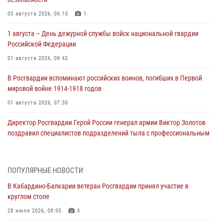
03 августа 2026, 06:15
1
1 августа – День дежурной службы войск национальной гвардии
Российской Федерации
01 августа 2026, 09:42
В Росгвардии вспоминают российских воинов, погибших в Первой
мировой войне 1914-1918 годов
01 августа 2026, 07:30
Директор Росгвардии Герой России генерал армии Виктор Золотов
поздравил специалистов подразделений тыла с профессиональным
праздником
01 августа 2026, 00:10
ПОПУЛЯРНЫЕ НОВОСТИ
Росгвардия обеспечивает безопасность граждан на южном
В Кабардино-Балкарии ветеран Росгвардии принял участие в
направлении
круглом столе
31 июля 2026, 09:22
28 июля 2026, 08:05
3
Состоялась рабочая встреча директора Росгвардии Героя России