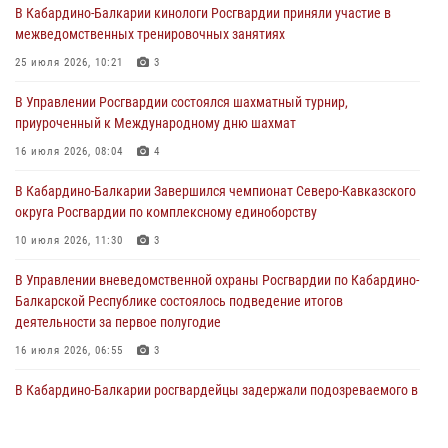
В Кабардино-Балкарии кинологи Росгвардии приняли участие в
генерала армии Виктора Золотова с заместителем полномочного
межведомственных тренировочных занятиях
представителя Президента Российской Федерации в Северо-
Кавказском федеральном округе Виталием Кузнецовым
25 июля 2026, 10:21
3
31 июля 2026, 06:45
1
В Управлении Росгвардии состоялся шахматный турнир,
приуроченный к Международному дню шахмат
Управление Росгвардии по Кабардино-Балкарской Республике
информирует
16 июля 2026, 08:04
4
30 июля 2026, 06:03
В Кабардино-Балкарии Завершился чемпионат Северо-Кавказского
округа Росгвардии по комплексному единоборству
В Кабардино-Балкарии нештатные инструктора подразделений
Росгвардии отработали профессиональные навыки
10 июля 2026, 11:30
3
29 июля 2026, 11:56
2
В Управлении вневедомственной охраны Росгвардии по Кабардино-
Балкарской Республике состоялось подведение итогов
деятельности за первое полугодие
16 июля 2026, 06:55
3
В Кабардино-Балкарии росгвардейцы задержали подозреваемого в
поджоге букмекерской конторы
13 июля 2026, 13:29