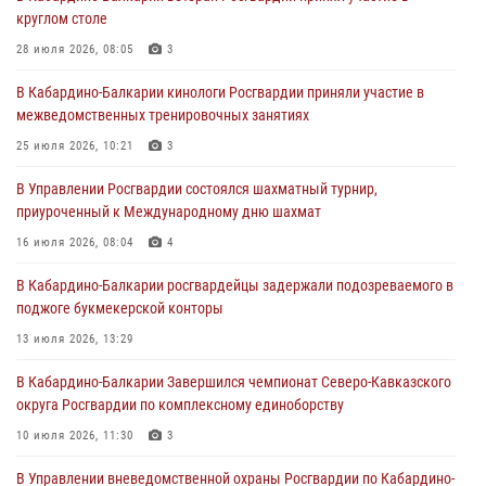
направлении
круглом столе
31 июля 2026, 09:22
28 июля 2026, 08:05
3
Состоялась рабочая встреча директора Росгвардии Героя России
В Кабардино-Балкарии кинологи Росгвардии приняли участие в
генерала армии Виктора Золотова с заместителем полномочного
межведомственных тренировочных занятиях
представителя Президента Российской Федерации в Северо-
Кавказском федеральном округе Виталием Кузнецовым
25 июля 2026, 10:21
3
31 июля 2026, 06:45
1
В Управлении Росгвардии состоялся шахматный турнир,
приуроченный к Международному дню шахмат
Управление Росгвардии по Кабардино-Балкарской Республике
информирует
16 июля 2026, 08:04
4
30 июля 2026, 06:03
В Кабардино-Балкарии росгвардейцы задержали подозреваемого в
поджоге букмекерской конторы
В Кабардино-Балкарии нештатные инструктора подразделений
Росгвардии отработали профессиональные навыки
13 июля 2026, 13:29
29 июля 2026, 11:56
2
В Кабардино-Балкарии Завершился чемпионат Северо-Кавказского
округа Росгвардии по комплексному единоборству
10 июля 2026, 11:30
3
В Управлении вневедомственной охраны Росгвардии по Кабардино-