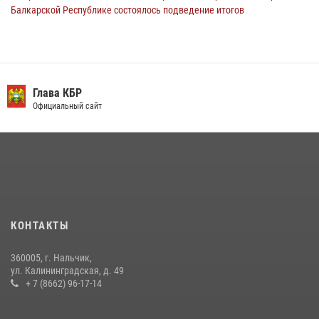
Балкарской Республике состоялось подведение итогов
деятельности за первое полугодие
16 июля 2026, 06:55
3
День семьи, любви и верности отметили в Северо-Кавказском
округе Росгвардии
Глава КБР
Официальный сайт
09 июля 2026, 08:36
4
​ ОФИЦЕР РОСГВАРДИИ ВЫСТУПИЛ В ЭФИРЕ ВЕДОМСТВЕННОЙ
РАДИОРУБРИКи В КАБАРДИНО-БАЛКАРИИ
12 июля 2026, 03:30
1
В Кабардино-Балкарии при силовой поддержке Росгвардии изъяты
оружие и наркотические средства
КОНТАКТЫ
21 июля 2026, 07:56
360005, г. Нальчик,
НАЧАЛЬНИК УПРАВЛЕНИЯ РОСГВАРДИИ ПО КАБАРДИНО-
ул. Калининградская, д. 49
БАЛКАРСКОЙ РЕСПУБЛИКЕ ПРОВЕДЕТ ПРИЕМ ГРАЖДАН
+ 7 (8662) 96-17-14
16 июля 2026, 05:30