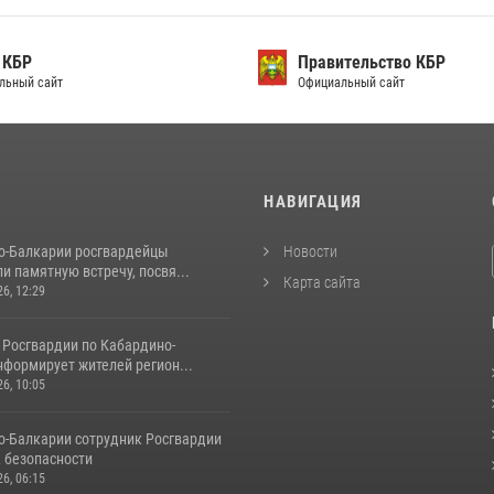
 КБР
Правительство КБР
льный сайт
Официальный сайт
И
НАВИГАЦИЯ
о-Балкарии росгвардейцы
Новости
и памятную встречу, посвя...
Карта сайта
26, 12:29
 Росгвардии по Кабардино-
нформирует жителей регион...
26, 10:05
о‑Балкарии сотрудник Росгвардии
к безопасности
26, 06:15