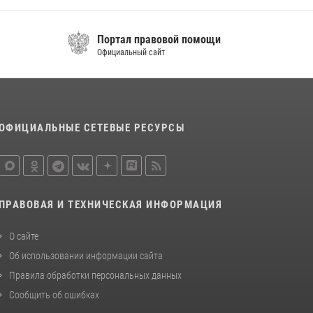
поддержке Росгвардии изъяты оружие и
наркотические средства
Портал правовой помощи
21 июля 2026, 07:56
Официальный сайт
Новобранцы Росгвардии приняли Военную
присягу в Кабардино-Балкарии
21 июля 2026, 06:26
2
ОФИЦИАЛЬНЫЕ СЕТЕВЫЕ РЕСУРСЫ
ПРАВОВАЯ И ТЕХНИЧЕСКАЯ ИНФОРМАЦИЯ
О сайте
Об использовании информации сайта
Правила обработки персональных данных
Сообщить об ошибках