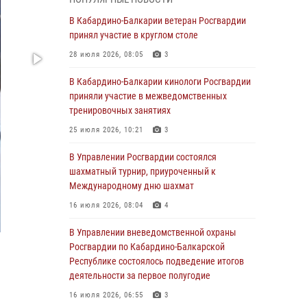
В Росгвардии вспоминают российских
В Кабардино-Балкарии ветеран Росгвардии
воинов, погибших в Первой мировой войне
принял участие в круглом столе
1914-1918 годов
28 июля 2026, 08:05
3
01 августа 2026, 07:30
В Кабардино-Балкарии кинологи Росгвардии
Директор Росгвардии Герой России генерал
приняли участие в межведомственных
армии Виктор Золотов поздравил
тренировочных занятиях
специалистов подразделений тыла с
25 июля 2026, 10:21
3
профессиональным праздником
В Управлении Росгвардии состоялся
01 августа 2026, 00:10
шахматный турнир, приуроченный к
Росгвардия обеспечивает безопасность
Международному дню шахмат
граждан на южном направлении
16 июля 2026, 08:04
4
31 июля 2026, 09:22
В Управлении вневедомственной охраны
Состоялась рабочая встреча директора
Росгвардии по Кабардино-Балкарской
Росгвардии Героя России генерала армии
Республике состоялось подведение итогов
Виктора Золотова с заместителем
деятельности за первое полугодие
полномочного представителя Президента
16 июля 2026, 06:55
3
Российской Федерации в Северо-Кавказском