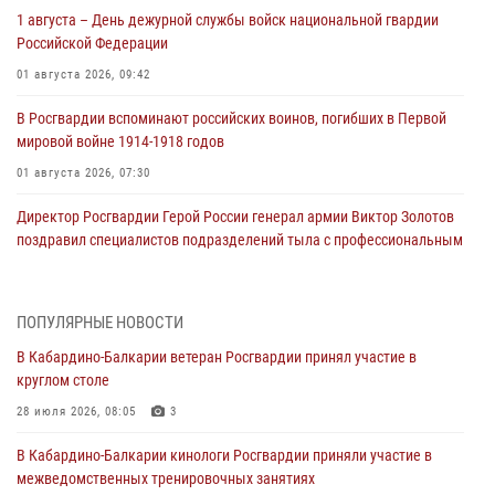
1 августа – День дежурной службы войск национальной гвардии
Российской Федерации
01 августа 2026, 09:42
В Росгвардии вспоминают российских воинов, погибших в Первой
мировой войне 1914-1918 годов
01 августа 2026, 07:30
Директор Росгвардии Герой России генерал армии Виктор Золотов
поздравил специалистов подразделений тыла с профессиональным
праздником
01 августа 2026, 00:10
ПОПУЛЯРНЫЕ НОВОСТИ
Росгвардия обеспечивает безопасность граждан на южном
В Кабардино-Балкарии ветеран Росгвардии принял участие в
направлении
круглом столе
31 июля 2026, 09:22
28 июля 2026, 08:05
3
Состоялась рабочая встреча директора Росгвардии Героя России
В Кабардино-Балкарии кинологи Росгвардии приняли участие в
генерала армии Виктора Золотова с заместителем полномочного
межведомственных тренировочных занятиях
представителя Президента Российской Федерации в Северо-