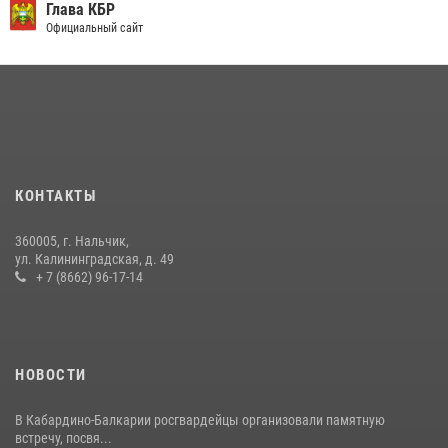
округе Росгвардии
Глава КБР
Официальный сайт
09 июля 2026, 08:36
4
​ ОФИЦЕР РОСГВАРДИИ ВЫСТУПИЛ В ЭФИРЕ ВЕДОМСТВЕННОЙ
РАДИОРУБРИКи В КАБАРДИНО-БАЛКАРИИ
12 июля 2026, 03:30
1
В Кабардино-Балкарии при силовой поддержке Росгвардии изъяты
оружие и наркотические средства
КОНТАКТЫ
21 июля 2026, 07:56
360005, г. Нальчик,
НАЧАЛЬНИК УПРАВЛЕНИЯ РОСГВАРДИИ ПО КАБАРДИНО-
ул. Калининградская, д. 49
БАЛКАРСКОЙ РЕСПУБЛИКЕ ПРОВЕДЕТ ПРИЕМ ГРАЖДАН
+ 7 (8662) 96-17-14
16 июля 2026, 05:30
НОВОСТИ
В Кабардино-Балкарии росгвардейцы организовали памятную
встречу, посвя...