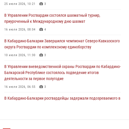
Кавказском федеральном округе Виталием Кузнецовым
25 июля 2026, 10:21
3
31 июля 2026, 06:45
1
В Управлении Росгвардии состоялся шахматный турнир,
приуроченный к Международному дню шахмат
Управление Росгвардии по Кабардино-Балкарской Республике
информирует
16 июля 2026, 08:04
4
30 июля 2026, 06:03
В Кабардино-Балкарии Завершился чемпионат Северо-Кавказского
округа Росгвардии по комплексному единоборству
В Кабардино-Балкарии нештатные инструктора подразделений
Росгвардии отработали профессиональные навыки
10 июля 2026, 11:30
3
29 июля 2026, 11:56
2
В Управлении вневедомственной охраны Росгвардии по Кабардино-
Балкарской Республике состоялось подведение итогов
деятельности за первое полугодие
16 июля 2026, 06:55
3
В Кабардино-Балкарии росгвардейцы задержали подозреваемого в
поджоге букмекерской конторы
13 июля 2026, 13:29
День семьи, любви и верности отметили в Северо-Кавказском