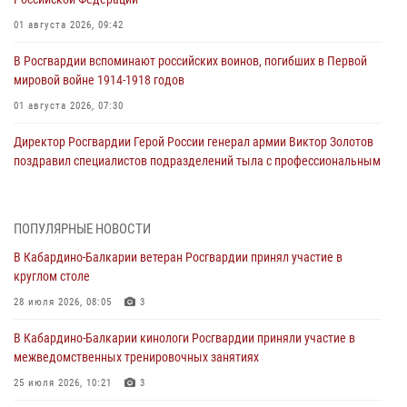
01 августа 2026, 09:42
В Росгвардии вспоминают российских воинов, погибших в Первой
мировой войне 1914-1918 годов
01 августа 2026, 07:30
Директор Росгвардии Герой России генерал армии Виктор Золотов
поздравил специалистов подразделений тыла с профессиональным
праздником
01 августа 2026, 00:10
ПОПУЛЯРНЫЕ НОВОСТИ
Росгвардия обеспечивает безопасность граждан на южном
В Кабардино-Балкарии ветеран Росгвардии принял участие в
направлении
круглом столе
31 июля 2026, 09:22
28 июля 2026, 08:05
3
Состоялась рабочая встреча директора Росгвардии Героя России
В Кабардино-Балкарии кинологи Росгвардии приняли участие в
генерала армии Виктора Золотова с заместителем полномочного
межведомственных тренировочных занятиях
представителя Президента Российской Федерации в Северо-
Кавказском федеральном округе Виталием Кузнецовым
25 июля 2026, 10:21
3
31 июля 2026, 06:45
1