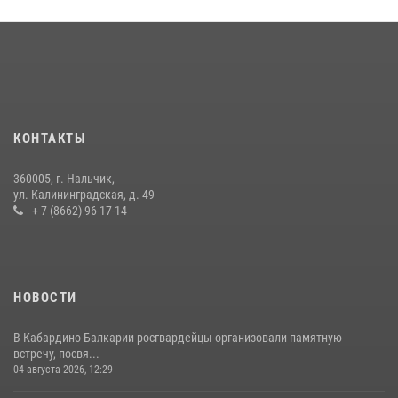
​ ОФИЦЕР РОСГВАРДИИ ВЫСТУПИЛ В ЭФИРЕ ВЕДОМСТВЕННОЙ
РАДИОРУБРИКи В КАБАРДИНО-БАЛКАРИИ
12 июля 2026, 03:30
1
В Кабардино-Балкарии при силовой поддержке Росгвардии изъяты
оружие и наркотические средства
КОНТАКТЫ
21 июля 2026, 07:56
360005, г. Нальчик,
НАЧАЛЬНИК УПРАВЛЕНИЯ РОСГВАРДИИ ПО КАБАРДИНО-
ул. Калининградская, д. 49
БАЛКАРСКОЙ РЕСПУБЛИКЕ ПРОВЕДЕТ ПРИЕМ ГРАЖДАН
+ 7 (8662) 96-17-14
16 июля 2026, 05:30
НОВОСТИ
В Кабардино-Балкарии росгвардейцы организовали памятную
встречу, посвя...
04 августа 2026, 12:29