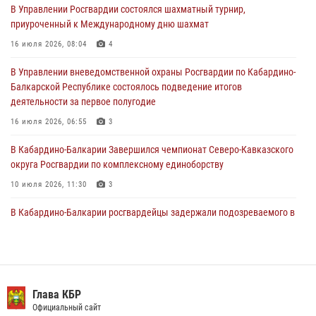
В Управлении Росгвардии состоялся шахматный турнир,
приуроченный к Международному дню шахмат
Управление Росгвардии по Кабардино-Балкарской Республике
информирует
16 июля 2026, 08:04
4
30 июля 2026, 06:03
В Управлении вневедомственной охраны Росгвардии по Кабардино-
Балкарской Республике состоялось подведение итогов
В Кабардино-Балкарии нештатные инструктора подразделений
деятельности за первое полугодие
Росгвардии отработали профессиональные навыки
16 июля 2026, 06:55
3
29 июля 2026, 11:56
2
В Кабардино-Балкарии Завершился чемпионат Северо-Кавказского
округа Росгвардии по комплексному единоборству
10 июля 2026, 11:30
3
В Кабардино-Балкарии росгвардейцы задержали подозреваемого в
поджоге букмекерской конторы
13 июля 2026, 13:29
День семьи, любви и верности отметили в Северо-Кавказском
округе Росгвардии
Глава КБР
Официальный сайт
09 июля 2026, 08:36
4