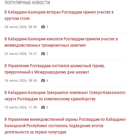
ПОПУЛЯРНЫЕ НОВОСТИ
Росгвардия обеспечивает безопасность граждан на южном
В Кабардино-Балкарии ветеран Росгвардии принял участие в
направлении
круглом столе
31 июля 2026, 09:22
28 июля 2026, 08:05
3
Состоялась рабочая встреча директора Росгвардии Героя России
В Кабардино-Балкарии кинологи Росгвардии приняли участие в
генерала армии Виктора Золотова с заместителем полномочного
межведомственных тренировочных занятиях
представителя Президента Российской Федерации в Северо-
Кавказском федеральном округе Виталием Кузнецовым
25 июля 2026, 10:21
3
31 июля 2026, 06:45
1
В Управлении Росгвардии состоялся шахматный турнир,
приуроченный к Международному дню шахмат
Управление Росгвардии по Кабардино-Балкарской Республике
информирует
16 июля 2026, 08:04
4
30 июля 2026, 06:03
В Кабардино-Балкарии Завершился чемпионат Северо-Кавказского
округа Росгвардии по комплексному единоборству
В Кабардино-Балкарии нештатные инструктора подразделений
Росгвардии отработали профессиональные навыки
10 июля 2026, 11:30
3
29 июля 2026, 11:56
2
В Управлении вневедомственной охраны Росгвардии по Кабардино-
Балкарской Республике состоялось подведение итогов
деятельности за первое полугодие