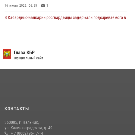
16 июля 2026, 06:55
3
В Кабардино-Балкарии росгвардейцы задержали подозреваемого в
поджоге букмекерской конторы
13 июля 2026, 13:29
День семьи, любви и верности отметили в Северо-Кавказском
округе Росгвардии
Глава КБР
Официальный сайт
09 июля 2026, 08:36
4
​ ОФИЦЕР РОСГВАРДИИ ВЫСТУПИЛ В ЭФИРЕ ВЕДОМСТВЕННОЙ
РАДИОРУБРИКи В КАБАРДИНО-БАЛКАРИИ
12 июля 2026, 03:30
1
В Кабардино-Балкарии при силовой поддержке Росгвардии изъяты
оружие и наркотические средства
КОНТАКТЫ
21 июля 2026, 07:56
360005, г. Нальчик,
НАЧАЛЬНИК УПРАВЛЕНИЯ РОСГВАРДИИ ПО КАБАРДИНО-
ул. Калининградская, д. 49
БАЛКАРСКОЙ РЕСПУБЛИКЕ ПРОВЕДЕТ ПРИЕМ ГРАЖДАН
+ 7 (8662) 96-17-14