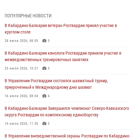
01 августа 2026, 00:10
ПОПУЛЯРНЫЕ НОВОСТИ
Росгвардия обеспечивает безопасность граждан на южном
В Кабардино-Балкарии ветеран Росгвардии принял участие в
направлении
круглом столе
31 июля 2026, 09:22
28 июля 2026, 08:05
3
Состоялась рабочая встреча директора Росгвардии Героя России
В Кабардино-Балкарии кинологи Росгвардии приняли участие в
генерала армии Виктора Золотова с заместителем полномочного
межведомственных тренировочных занятиях
представителя Президента Российской Федерации в Северо-
Кавказском федеральном округе Виталием Кузнецовым
25 июля 2026, 10:21
3
31 июля 2026, 06:45
1
В Управлении Росгвардии состоялся шахматный турнир,
приуроченный к Международному дню шахмат
Управление Росгвардии по Кабардино-Балкарской Республике
информирует
16 июля 2026, 08:04
4
30 июля 2026, 06:03
В Кабардино-Балкарии Завершился чемпионат Северо-Кавказского
округа Росгвардии по комплексному единоборству
В Кабардино-Балкарии нештатные инструктора подразделений
Росгвардии отработали профессиональные навыки
10 июля 2026, 11:30
3
29 июля 2026, 11:56
2
В Управлении вневедомственной охраны Росгвардии по Кабардино-