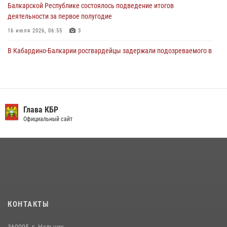
Балкарской Республике состоялось подведение итогов
деятельности за первое полугодие
16 июля 2026, 06:55
3
В Кабардино-Балкарии росгвардейцы задержали подозреваемого в
поджоге букмекерской конторы
13 июля 2026, 13:29
День семьи, любви и верности отметили в Северо-Кавказском
округе Росгвардии
Глава КБР
Официальный сайт
09 июля 2026, 08:36
4
​ ОФИЦЕР РОСГВАРДИИ ВЫСТУПИЛ В ЭФИРЕ ВЕДОМСТВЕННОЙ
РАДИОРУБРИКи В КАБАРДИНО-БАЛКАРИИ
12 июля 2026, 03:30
1
В Кабардино-Балкарии при силовой поддержке Росгвардии изъяты
оружие и наркотические средства
КОНТАКТЫ
21 июля 2026, 07:56
360005, г. Нальчик,