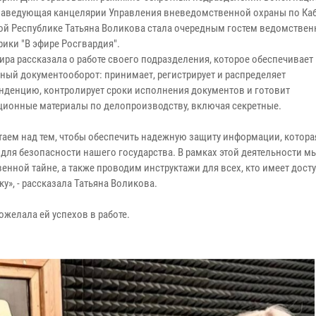
заведующая канцелярии Управления вневедомственной охраны по Ка
ой Республике Татьяна Воликова стала очередным гостем ведомствен
рики "В эфире Росгвардия".
ира рассказала о работе своего подразделения, которое обеспечивает
ный документооборот: принимает, регистрирует и распределяет
нденцию, контролирует сроки исполнения документов и готовит
ионные материалы по делопроизводству, включая секретные.
таем над тем, чтобы обеспечить надежную защиту информации, котора
 для безопасности нашего государства. В рамках этой деятельности м
нной тайне, а также проводим инструктажи для всех, кто имеет досту
у», - рассказала Татьяна Воликова.
ожелала ей успехов в работе.