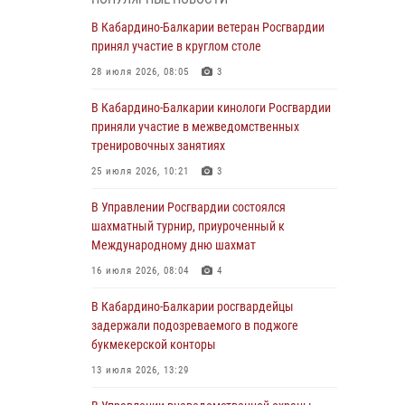
В Росгвардии вспоминают российских
В Кабардино-Балкарии ветеран Росгвардии
воинов, погибших в Первой мировой войне
принял участие в круглом столе
1914-1918 годов
28 июля 2026, 08:05
3
01 августа 2026, 07:30
В Кабардино-Балкарии кинологи Росгвардии
Директор Росгвардии Герой России генерал
приняли участие в межведомственных
армии Виктор Золотов поздравил
тренировочных занятиях
специалистов подразделений тыла с
25 июля 2026, 10:21
3
профессиональным праздником
В Управлении Росгвардии состоялся
01 августа 2026, 00:10
шахматный турнир, приуроченный к
Росгвардия обеспечивает безопасность
Международному дню шахмат
граждан на южном направлении
16 июля 2026, 08:04
4
31 июля 2026, 09:22
В Кабардино-Балкарии росгвардейцы
Состоялась рабочая встреча директора
задержали подозреваемого в поджоге
Росгвардии Героя России генерала армии
букмекерской конторы
Виктора Золотова с заместителем
13 июля 2026, 13:29
полномочного представителя Президента
Российской Федерации в Северо-Кавказском