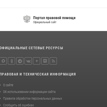
поддержке Росгвардии изъяты оружие и
наркотические средства
21 июля 2026, 07:56
Портал правовой помощи
Официальный сайт
Новобранцы Росгвардии приняли Военную
присягу в Кабардино-Балкарии
21 июля 2026, 06:26
2
ОФИЦИАЛЬНЫЕ СЕТЕВЫЕ РЕСУРСЫ
ПРАВОВАЯ И ТЕХНИЧЕСКАЯ ИНФОРМАЦИЯ
О сайте
Об использовании информации сайта
Правила обработки персональных данных
Сообщить об ошибках