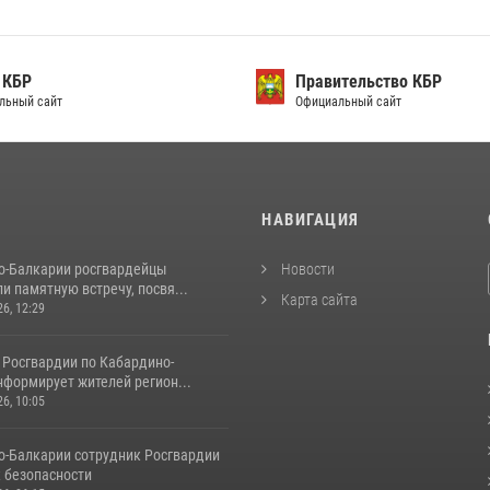
 КБР
Правительство КБР
льный сайт
Официальный сайт
И
НАВИГАЦИЯ
о-Балкарии росгвардейцы
Новости
и памятную встречу, посвя...
Карта сайта
26, 12:29
 Росгвардии по Кабардино-
нформирует жителей регион...
26, 10:05
о‑Балкарии сотрудник Росгвардии
к безопасности