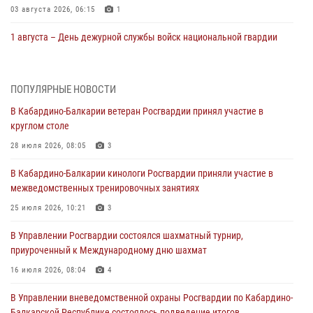
03 августа 2026, 06:15
1
1 августа – День дежурной службы войск национальной гвардии
Российской Федерации
01 августа 2026, 09:42
ПОПУЛЯРНЫЕ НОВОСТИ
В Росгвардии вспоминают российских воинов, погибших в Первой
В Кабардино-Балкарии ветеран Росгвардии принял участие в
мировой войне 1914-1918 годов
круглом столе
01 августа 2026, 07:30
28 июля 2026, 08:05
3
Директор Росгвардии Герой России генерал армии Виктор Золотов
В Кабардино-Балкарии кинологи Росгвардии приняли участие в
поздравил специалистов подразделений тыла с профессиональным
межведомственных тренировочных занятиях
праздником
25 июля 2026, 10:21
3
01 августа 2026, 00:10
В Управлении Росгвардии состоялся шахматный турнир,
Росгвардия обеспечивает безопасность граждан на южном
приуроченный к Международному дню шахмат
направлении
16 июля 2026, 08:04
4
31 июля 2026, 09:22
В Управлении вневедомственной охраны Росгвардии по Кабардино-
Состоялась рабочая встреча директора Росгвардии Героя России
Балкарской Республике состоялось подведение итогов