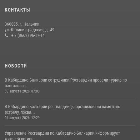
оружие и наркотические средства
КОНТАКТЫ
21 июля 2026, 07:56
360005, г. Нальчик,
В Кабардино-Балкарии росгвардейцы организовали памятную
ул. Калининградская, д. 49
встречу, посвященную генералу армии Ивану Яковлеву
+ 7 (8662) 96-17-14
04 августа 2026, 12:29
5
НОВОСТИ
В Кабардино-Балкарии сотрудники Росгвардии провели турнир по
настольно...
08 августа 2026, 07:03
В Кабардино-Балкарии росгвардейцы организовали памятную
встречу, посвя...
04 августа 2026, 12:29
Управление Росгвардии по Кабардино-Балкарии информирует
жителей регион...