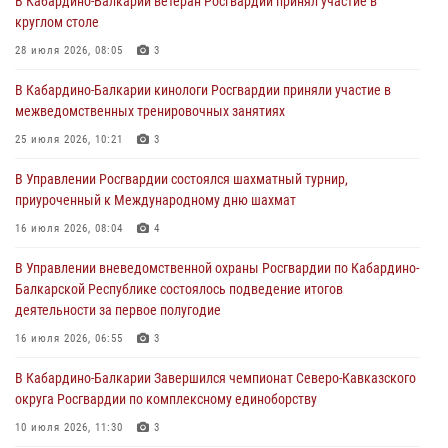
В Кабардино-Балкарии ветеран Росгвардии принял участие в
мировой войне 1914-1918 годов
круглом столе
01 августа 2026, 07:30
28 июля 2026, 08:05
3
Директор Росгвардии Герой России генерал армии Виктор Золотов
В Кабардино-Балкарии кинологи Росгвардии приняли участие в
поздравил специалистов подразделений тыла с профессиональным
межведомственных тренировочных занятиях
праздником
25 июля 2026, 10:21
3
01 августа 2026, 00:10
В Управлении Росгвардии состоялся шахматный турнир,
Росгвардия обеспечивает безопасность граждан на южном
приуроченный к Международному дню шахмат
направлении
16 июля 2026, 08:04
4
31 июля 2026, 09:22
В Управлении вневедомственной охраны Росгвардии по Кабардино-
Состоялась рабочая встреча директора Росгвардии Героя России
Балкарской Республике состоялось подведение итогов
генерала армии Виктора Золотова с заместителем полномочного
деятельности за первое полугодие
представителя Президента Российской Федерации в Северо-
Кавказском федеральном округе Виталием Кузнецовым
16 июля 2026, 06:55
3
31 июля 2026, 06:45
1
В Кабардино-Балкарии Завершился чемпионат Северо-Кавказского
округа Росгвардии по комплексному единоборству
10 июля 2026, 11:30
3