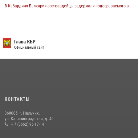
В Кабардино-Балкарии росгвардейцы задержали подозреваемого в
поджоге букмекерской конторы
13 июля 2026, 13:29
День семьи, любви и верности отметили в Северо-Кавказском
округе Росгвардии
Глава КБР
Официальный сайт
09 июля 2026, 08:36
4
​ ОФИЦЕР РОСГВАРДИИ ВЫСТУПИЛ В ЭФИРЕ ВЕДОМСТВЕННОЙ
РАДИОРУБРИКи В КАБАРДИНО-БАЛКАРИИ
12 июля 2026, 03:30
1
В Кабардино-Балкарии при силовой поддержке росгвардии
задержали группу лиц с крупной партией наркотиков
КОНТАКТЫ
15 июля 2026, 06:33
360005, г. Нальчик,
В Кабардино-Балкарии при силовой поддержке Росгвардии изъяты
ул. Калининградская, д. 49
оружие и наркотические средства
+ 7 (8662) 96-17-14
21 июля 2026, 07:56