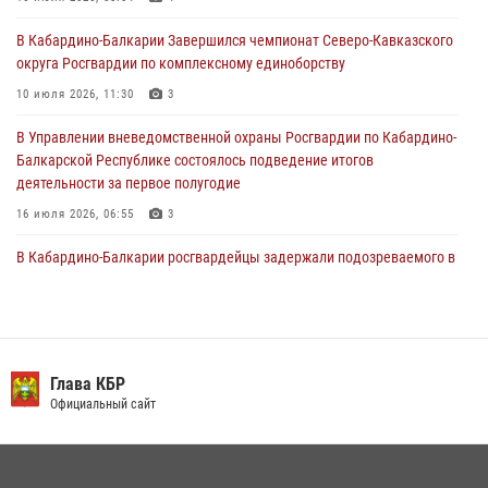
30 июля 2026, 06:03
В Кабардино-Балкарии Завершился чемпионат Северо-Кавказского
округа Росгвардии по комплексному единоборству
В Кабардино-Балкарии нештатные инструктора подразделений
Росгвардии отработали профессиональные навыки
10 июля 2026, 11:30
3
29 июля 2026, 11:56
2
В Управлении вневедомственной охраны Росгвардии по Кабардино-
Балкарской Республике состоялось подведение итогов
деятельности за первое полугодие
16 июля 2026, 06:55
3
В Кабардино-Балкарии росгвардейцы задержали подозреваемого в
поджоге букмекерской конторы
13 июля 2026, 13:29
День семьи, любви и верности отметили в Северо-Кавказском
округе Росгвардии
Глава КБР
Официальный сайт
09 июля 2026, 08:36
4
​ ОФИЦЕР РОСГВАРДИИ ВЫСТУПИЛ В ЭФИРЕ ВЕДОМСТВЕННОЙ
РАДИОРУБРИКи В КАБАРДИНО-БАЛКАРИИ