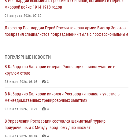
В Росгвардии вспоминают российских воинов, погибших в Первой
мировой войне 1914-1918 годов
01 августа 2026, 07:30
Директор Росгвардии Герой России генерал армии Виктор Золотов
поздравил специалистов подразделений тыла с профессиональным
праздником
01 августа 2026, 00:10
ПОПУЛЯРНЫЕ НОВОСТИ
Росгвардия обеспечивает безопасность граждан на южном
В Кабардино-Балкарии ветеран Росгвардии принял участие в
направлении
круглом столе
31 июля 2026, 09:22
28 июля 2026, 08:05
3
Состоялась рабочая встреча директора Росгвардии Героя России
В Кабардино-Балкарии кинологи Росгвардии приняли участие в
генерала армии Виктора Золотова с заместителем полномочного
межведомственных тренировочных занятиях
представителя Президента Российской Федерации в Северо-
Кавказском федеральном округе Виталием Кузнецовым
25 июля 2026, 10:21
3
31 июля 2026, 06:45
1
В Управлении Росгвардии состоялся шахматный турнир,
приуроченный к Международному дню шахмат
Управление Росгвардии по Кабардино-Балкарской Республике
информирует
16 июля 2026, 08:04
4