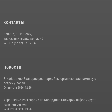
12 июля 2026, 03:30
1
В Кабардино-Балкарии при силовой поддержке Росгвардии изъяты
оружие и наркотические средства
КОНТАКТЫ
21 июля 2026, 07:56
360005, г. Нальчик,
НАЧАЛЬНИК УПРАВЛЕНИЯ РОСГВАРДИИ ПО КАБАРДИНО-
ул. Калининградская, д. 49
БАЛКАРСКОЙ РЕСПУБЛИКЕ ПРОВЕДЕТ ПРИЕМ ГРАЖДАН
+ 7 (8662) 96-17-14
16 июля 2026, 05:30
НОВОСТИ
В Кабардино-Балкарии росгвардейцы организовали памятную
встречу, посвя...
04 августа 2026, 12:29
Управление Росгвардии по Кабардино-Балкарии информирует
жителей регион...
03 августа 2026, 10:05