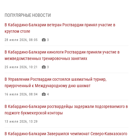
01 августа 2026, 00:10
ПОПУЛЯРНЫЕ НОВОСТИ
Росгвардия обеспечивает безопасность граждан на южном
В Кабардино-Балкарии ветеран Росгвардии принял участие в
направлении
круглом столе
31 июля 2026, 09:22
28 июля 2026, 08:05
3
Состоялась рабочая встреча директора Росгвардии Героя России
В Кабардино-Балкарии кинологи Росгвардии приняли участие в
генерала армии Виктора Золотова с заместителем полномочного
межведомственных тренировочных занятиях
представителя Президента Российской Федерации в Северо-
Кавказском федеральном округе Виталием Кузнецовым
25 июля 2026, 10:21
3
31 июля 2026, 06:45
1
В Управлении Росгвардии состоялся шахматный турнир,
приуроченный к Международному дню шахмат
Управление Росгвардии по Кабардино-Балкарской Республике
информирует
16 июля 2026, 08:04
4
30 июля 2026, 06:03
В Кабардино-Балкарии росгвардейцы задержали подозреваемого в
поджоге букмекерской конторы
В Кабардино-Балкарии нештатные инструктора подразделений
Росгвардии отработали профессиональные навыки
13 июля 2026, 13:29
29 июля 2026, 11:56
2
В Кабардино-Балкарии Завершился чемпионат Северо-Кавказского