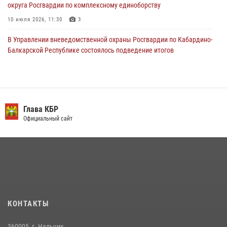
округа Росгвардии по комплексному единоборству
10 июля 2026, 11:30
3
В Управлении вневедомственной охраны Росгвардии по Кабардино-
Балкарской Республике состоялось подведение итогов
деятельности за первое полугодие
16 июля 2026, 06:55
3
День семьи, любви и верности отметили в Северо-Кавказском
округе Росгвардии
Глава КБР
Официальный сайт
09 июля 2026, 08:36
4
​ ОФИЦЕР РОСГВАРДИИ ВЫСТУПИЛ В ЭФИРЕ ВЕДОМСТВЕННОЙ
РАДИОРУБРИКи В КАБАРДИНО-БАЛКАРИИ
12 июля 2026, 03:30
1
В Кабардино-Балкарии при силовой поддержке Росгвардии изъяты
оружие и наркотические средства
КОНТАКТЫ
21 июля 2026, 07:56
360005, г. Нальчик,