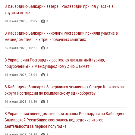
Росгвардия обеспечивает безопасность граждан на южном
В Кабардино-Балкарии ветеран Росгвардии принял участие в
направлении
круглом столе
31 июля 2026, 09:22
28 июля 2026, 08:05
3
Состоялась рабочая встреча директора Росгвардии Героя России
В Кабардино-Балкарии кинологи Росгвардии приняли участие в
генерала армии Виктора Золотова с заместителем полномочного
межведомственных тренировочных занятиях
представителя Президента Российской Федерации в Северо-
Кавказском федеральном округе Виталием Кузнецовым
25 июля 2026, 10:21
3
31 июля 2026, 06:45
1
В Управлении Росгвардии состоялся шахматный турнир,
приуроченный к Международному дню шахмат
Управление Росгвардии по Кабардино-Балкарской Республике
информирует
16 июля 2026, 08:04
4
30 июля 2026, 06:03
В Кабардино-Балкарии Завершился чемпионат Северо-Кавказского
округа Росгвардии по комплексному единоборству
В Кабардино-Балкарии нештатные инструктора подразделений
Росгвардии отработали профессиональные навыки
10 июля 2026, 11:30
3
29 июля 2026, 11:56
2
В Управлении вневедомственной охраны Росгвардии по Кабардино-
Балкарской Республике состоялось подведение итогов
деятельности за первое полугодие
16 июля 2026, 06:55
3