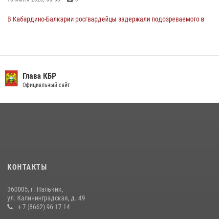
В Кабардино-Балкарии росгвардейцы задержали подозреваемого в
поджоге букмекерской конторы
13 июля 2026, 13:29
День семьи, любви и верности отметили в Северо-Кавказском
округе Росгвардии
Глава КБР
Официальный сайт
09 июля 2026, 08:36
4
​ ОФИЦЕР РОСГВАРДИИ ВЫСТУПИЛ В ЭФИРЕ ВЕДОМСТВЕННОЙ
РАДИОРУБРИКи В КАБАРДИНО-БАЛКАРИИ
12 июля 2026, 03:30
1
НАЧАЛЬНИК УПРАВЛЕНИЯ РОСГВАРДИИ ПО КАБАРДИНО-
БАЛКАРСКОЙ РЕСПУБЛИКЕ ПРОВЕДЕТ ПРИЕМ ГРАЖДАН
КОНТАКТЫ
16 июля 2026, 05:30
360005, г. Нальчик,
В Кабардино-Балкарии при силовой поддержке Росгвардии изъяты
ул. Калининградская, д. 49
оружие и наркотические средства
+ 7 (8662) 96-17-14
21 июля 2026, 07:56