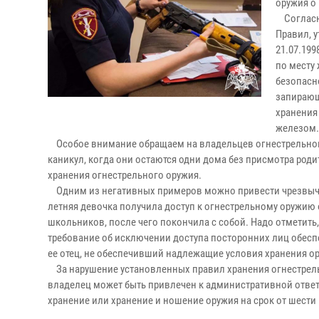
оружия о
Согласно 
Правил, 
21.07.19
по месту
безопасн
запирающ
хранения
железом.
Особое внимание обращаем на владельцев огнестрельног
каникул, когда они остаются одни дома без присмотра род
хранения огнестрельного оружия.
Одним из негативных примеров можно привести чрезвычайн
летняя девочка получила доступ к огнестрельному оружию о
школьников, после чего покончила с собой. Надо отметить, 
требование об исключении доступа посторонних лиц обеспе
ее отец, не обеспечивший надлежащие условия хранени
За нарушение установленных правил хранения огнестрельн
владелец может быть привлечен к административной ответс
хранение или хранение и ношение оружия на срок от шести 