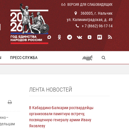
ВЕРСИЯ ДЛЯ СЛАБОВИДЯЩИХ
360005, г. Нальчик
ул. Калининградская, д. 49
И
+ 7 (8662) 96-17-14
Ы
ПРЕСС-СЛУЖБА
ЛЕНТА НОВОСТЕЙ
В Кабардино-Балкарии росгвардейцы
организовали памятную встречу,
дино–
посвященную генералу армии Ивану
адельцам
Яковлеву