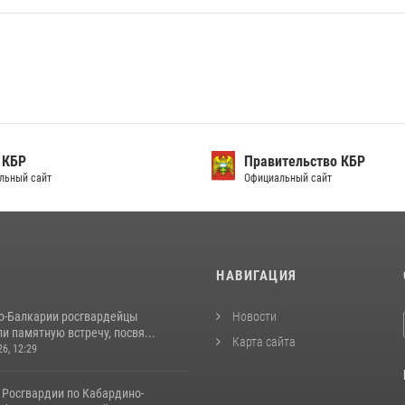
 КБР
Правительство КБР
льный сайт
Официальный сайт
И
НАВИГАЦИЯ
о-Балкарии росгвардейцы
Новости
и памятную встречу, посвя...
Карта сайта
26, 12:29
 Росгвардии по Кабардино-