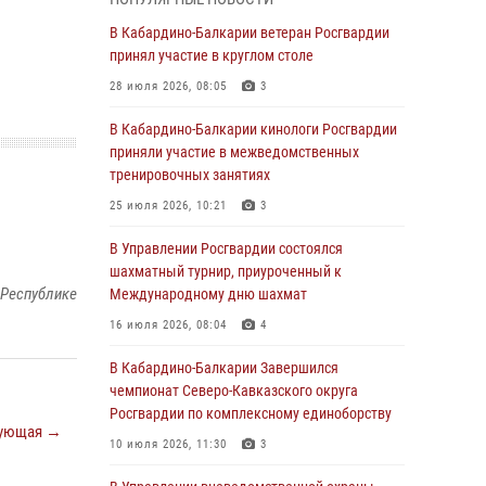
Директор Росгвардии Герой России генерал
армии Виктор Золотов поздравил
В Кабардино-Балкарии ветеран Росгвардии
специалистов подразделений тыла с
принял участие в круглом столе
профессиональным праздником
28 июля 2026, 08:05
3
01 августа 2026, 00:10
В Кабардино-Балкарии кинологи Росгвардии
Росгвардия обеспечивает безопасность
приняли участие в межведомственных
граждан на южном направлении
тренировочных занятиях
31 июля 2026, 09:22
25 июля 2026, 10:21
3
Состоялась рабочая встреча директора
В Управлении Росгвардии состоялся
Росгвардии Героя России генерала армии
шахматный турнир, приуроченный к
Виктора Золотова с заместителем
 Республике
Международному дню шахмат
полномочного представителя Президента
16 июля 2026, 08:04
4
Российской Федерации в Северо-Кавказском
федеральном округе Виталием Кузнецовым
В Кабардино-Балкарии Завершился
чемпионат Северо-Кавказского округа
31 июля 2026, 06:45
1
Росгвардии по комплексному единоборству
ующая →
Управление Росгвардии по Кабардино-
10 июля 2026, 11:30
3
Балкарской Республике информирует