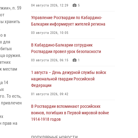
04 августа 2026, 12:29
5
жии», п. 59
от
Управление Росгвардии по Кабардино-
ны хранить
Балкарии информирует жителей региона
,
03 августа 2026, 10:05
о в
х для
В Кабардино‑Балкарии сотрудник
обитых
Росгвардии провел урок безопасности
ьца оружия.
03 августа 2026, 06:15
1
етних
 к местам
1 августа – День дежурной службы войск
национальной гвардии Российской
а 14
Федерации
ых
01 августа 2026, 09:42
о. То есть,
и привлечен
В Росгвардии вспоминают российских
воинов, погибших в Первой мировой войне
их
1914-1918 годов
н прав на
01 августа 2026, 07:30
ПОПУЛЯРНЫЕ НОВОСТИ