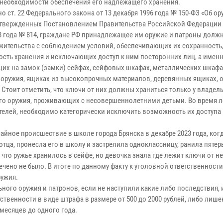
 необходимости обеспечения его надлежащего хранения.
ст. 22 Федерального закона от 13 декабря 1996 года № 150-ФЗ «Об ору
утвержденных Постановлением Правительства Российской Федерации 
98 года № 814, граждане РФ принадлежащее им оружие и патроны долж
 жительства с соблюдением условий, обеспечивающих их сохранность
ость хранения и исключающих доступ к ним посторонних лиц, а именн
их на замок (замки) сейфах, сейфовых шкафах, металлических шкафа
 оружия, ящиках из высокопрочных материалов, деревянных ящиках, 
 Стоит отметить, что ключи от них должны храниться только у владел
о оружия, проживающих с несовершеннолетними детьми. Во время л
ителей, необходимо категорически исключить возможность их доступа
ое происшествие в школе города Брянска в декабре 2023 года, когд
тца, пронесла его в школу и застрелила одноклассницу, ранила пятер
что ружье хранилось в сейфе, но девочка знала где лежит ключи от нег
чено не было. В итоге по данному факту к уголовной ответственност
я оружия.
ого оружия и патронов, если не наступили какие либо последствия, 
твенности в виде штрафа в размере от 500 до 2000 рублей, либо лише
месяцев до одного года.