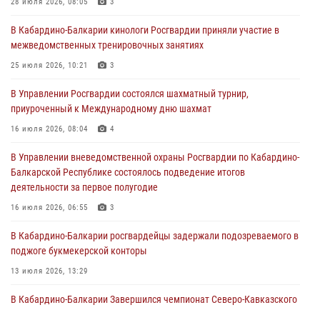
28 июля 2026, 08:05
3
Директор Росгвардии Герой России генерал армии Виктор Золотов
В Кабардино-Балкарии кинологи Росгвардии приняли участие в
поздравил специалистов подразделений тыла с профессиональным
межведомственных тренировочных занятиях
праздником
25 июля 2026, 10:21
3
01 августа 2026, 00:10
В Управлении Росгвардии состоялся шахматный турнир,
Росгвардия обеспечивает безопасность граждан на южном
приуроченный к Международному дню шахмат
направлении
16 июля 2026, 08:04
4
31 июля 2026, 09:22
В Управлении вневедомственной охраны Росгвардии по Кабардино-
Состоялась рабочая встреча директора Росгвардии Героя России
Балкарской Республике состоялось подведение итогов
генерала армии Виктора Золотова с заместителем полномочного
деятельности за первое полугодие
представителя Президента Российской Федерации в Северо-
Кавказском федеральном округе Виталием Кузнецовым
16 июля 2026, 06:55
3
31 июля 2026, 06:45
1
В Кабардино-Балкарии росгвардейцы задержали подозреваемого в
поджоге букмекерской конторы
13 июля 2026, 13:29
В Кабардино-Балкарии Завершился чемпионат Северо-Кавказского
округа Росгвардии по комплексному единоборству