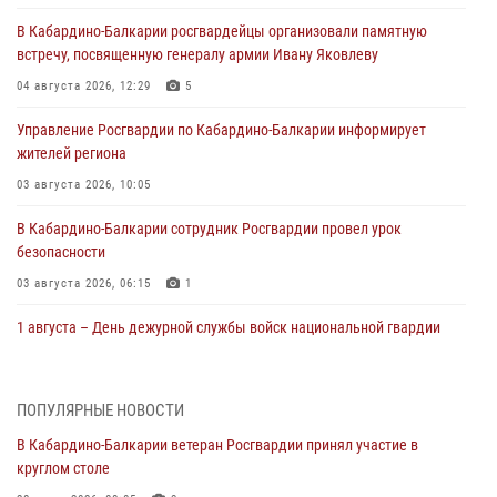
В Кабардино-Балкарии росгвардейцы организовали памятную
встречу, посвященную генералу армии Ивану Яковлеву
04 августа 2026, 12:29
5
Управление Росгвардии по Кабардино-Балкарии информирует
жителей региона
03 августа 2026, 10:05
В Кабардино‑Балкарии сотрудник Росгвардии провел урок
безопасности
03 августа 2026, 06:15
1
1 августа – День дежурной службы войск национальной гвардии
Российской Федерации
01 августа 2026, 09:42
ПОПУЛЯРНЫЕ НОВОСТИ
В Росгвардии вспоминают российских воинов, погибших в Первой
В Кабардино-Балкарии ветеран Росгвардии принял участие в
мировой войне 1914-1918 годов
круглом столе
01 августа 2026, 07:30