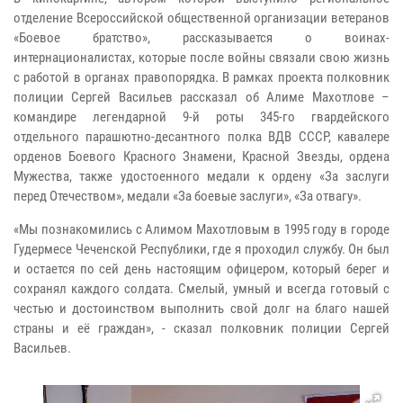
отделение Всероссийской общественной организации ветеранов
«Боевое братство», рассказывается о воинах-
интернационалистах, которые после войны связали свою жизнь
с работой в органах правопорядка. В рамках проекта полковник
полиции Сергей Васильев рассказал об Алиме Махотлове –
командире легендарной 9-й роты 345-го гвардейского
отдельного парашютно-десантного полка ВДВ СССР, кавалере
орденов Боевого Красного Знамени, Красной Звезды, ордена
Мужества, также удостоенного медали к ордену «За заслуги
перед Отечеством», медали «За боевые заслуги», «За отвагу».
«Мы познакомились с Алимом Махотловым в 1995 году в городе
Гудермесе Чеченской Республики, где я проходил службу. Он был
и остается по сей день настоящим офицером, который берег и
сохранял каждого солдата. Смелый, умный и всегда готовый с
честью и достоинством выполнить свой долг на благо нашей
страны и её граждан», - сказал полковник полиции Сергей
Васильев.