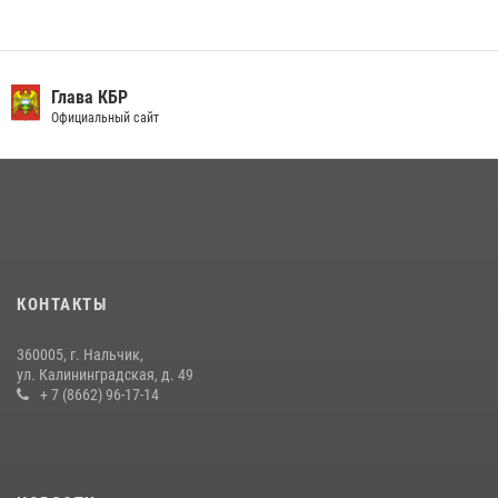
10 июля 2026, 11:30
3
​ ОФИЦЕР РОСГВАРДИИ ВЫСТУПИЛ В ЭФИРЕ ВЕДОМСТВЕННОЙ
РАДИОРУБРИКи В КАБАРДИНО-БАЛКАРИИ
Глава КБР
Официальный сайт
12 июля 2026, 03:30
1
В Кабардино-Балкарии при силовой поддержке росгвардии
задержали группу лиц с крупной партией наркотиков
15 июля 2026, 06:33
В Кабардино-Балкарии при силовой поддержке Росгвардии изъяты
оружие и наркотические средства
КОНТАКТЫ
21 июля 2026, 07:56
360005, г. Нальчик,
В Кабардино-Балкарии росгвардейцы организовали памятную
ул. Калининградская, д. 49
встречу, посвященную генералу армии Ивану Яковлеву
+ 7 (8662) 96-17-14
04 августа 2026, 12:29
5