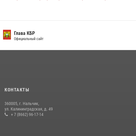
поджоге букмекерской конторы
13 июля 2026, 13:29
День семьи, любви и верности отметили в Северо-Кавказском
округе Росгвардии
Глава КБР
Официальный сайт
09 июля 2026, 08:36
4
​ ОФИЦЕР РОСГВАРДИИ ВЫСТУПИЛ В ЭФИРЕ ВЕДОМСТВЕННОЙ
РАДИОРУБРИКи В КАБАРДИНО-БАЛКАРИИ
12 июля 2026, 03:30
1
В Кабардино-Балкарии при силовой поддержке росгвардии
задержали группу лиц с крупной партией наркотиков
КОНТАКТЫ
15 июля 2026, 06:33
360005, г. Нальчик,
В Кабардино-Балкарии при силовой поддержке Росгвардии изъяты
ул. Калининградская, д. 49
оружие и наркотические средства
+ 7 (8662) 96-17-14
21 июля 2026, 07:56