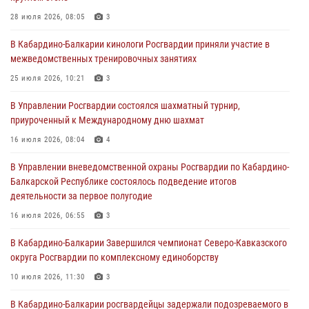
01 августа 2026, 07:30
28 июля 2026, 08:05
3
Директор Росгвардии Герой России генерал армии Виктор Золотов
В Кабардино-Балкарии кинологи Росгвардии приняли участие в
поздравил специалистов подразделений тыла с профессиональным
межведомственных тренировочных занятиях
праздником
25 июля 2026, 10:21
3
01 августа 2026, 00:10
В Управлении Росгвардии состоялся шахматный турнир,
Росгвардия обеспечивает безопасность граждан на южном
приуроченный к Международному дню шахмат
направлении
16 июля 2026, 08:04
4
31 июля 2026, 09:22
В Управлении вневедомственной охраны Росгвардии по Кабардино-
Состоялась рабочая встреча директора Росгвардии Героя России
Балкарской Республике состоялось подведение итогов
генерала армии Виктора Золотова с заместителем полномочного
деятельности за первое полугодие
представителя Президента Российской Федерации в Северо-
Кавказском федеральном округе Виталием Кузнецовым
16 июля 2026, 06:55
3
31 июля 2026, 06:45
1
В Кабардино-Балкарии Завершился чемпионат Северо-Кавказского
округа Росгвардии по комплексному единоборству
10 июля 2026, 11:30
3
В Кабардино-Балкарии росгвардейцы задержали подозреваемого в