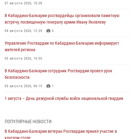
07 августа 2026, 10:28
В Кабардино-Балкарии росгвардейцы организовали памятную
встречу, посвященную генералу армии Ивану Яковлеву
04 августа 2026, 12:29
5
Управление Росгвардии по Кабардино-Балкарии информирует
жителей региона
03 августа 2026, 10:05
В Кабардино‑Балкарии сотрудник Росгвардии провел урок
безопасности
03 августа 2026, 06:15
1
1 августа – День дежурной службы войск национальной гвардии
Российской Федерации
01 августа 2026, 09:42
ПОПУЛЯРНЫЕ НОВОСТИ
В Росгвардии вспоминают российских воинов, погибших в Первой
В Кабардино-Балкарии ветеран Росгвардии принял участие в
мировой войне 1914-1918 годов
круглом столе