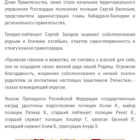
Доме Правительства, также стали начальник территориального
управления Росгвардии полковник полиции Сергей Васильев,
представители администрации главы Кабардино-Балкарии и
регионального правительства.
Генерал-лейтенант Сергей Захаров выразил соболезнования
родным и близким погибших, отметив самоотверженность и
отвагу воинов правопорядка.
«Проявляя героизм и мужество, не считаясь с угрозой для себя,
они не пощадили своих жизней ради нашей Родины. Огромная
благодарность, искренние соболезнования и низкий поклон
родителям за воспитание настоящих защитников Отечества», -
сказал командующий округом.
Указом Президента Российской Федерации государственных
наград удостоены подполковник полиции Аслан К., майор
полиции Ратмир К., старший лейтенант полиции Ренат К.,
старший сержант полиции Альберт Г., капитан Евгений Р.,
младший сержант Алим Б., прапорщик Ануар Э.