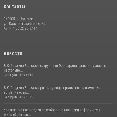
задержали группу лиц с крупной партией наркотиков
КОНТАКТЫ
15 июля 2026, 06:33
360005, г. Нальчик,
В Кабардино-Балкарии при силовой поддержке Росгвардии изъяты
ул. Калининградская, д. 49
оружие и наркотические средства
+ 7 (8662) 96-17-14
21 июля 2026, 07:56
НОВОСТИ
В Кабардино-Балкарии сотрудники Росгвардии провели турнир по
настольно...
08 августа 2026, 07:03
В Кабардино-Балкарии росгвардейцы организовали памятную
встречу, посвя...
04 августа 2026, 12:29
Управление Росгвардии по Кабардино-Балкарии информирует
жителей регион...