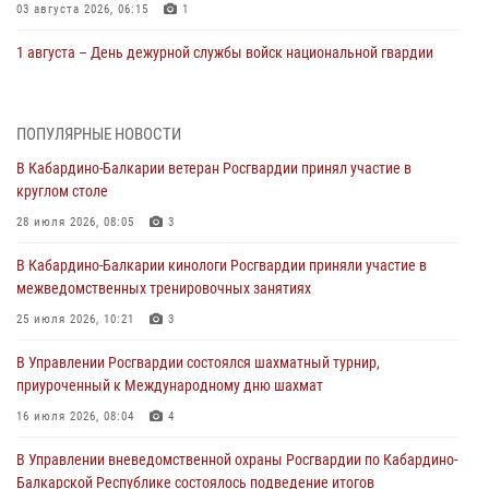
03 августа 2026, 06:15
1
1 августа – День дежурной службы войск национальной гвардии
Российской Федерации
01 августа 2026, 09:42
ПОПУЛЯРНЫЕ НОВОСТИ
В Росгвардии вспоминают российских воинов, погибших в Первой
В Кабардино-Балкарии ветеран Росгвардии принял участие в
мировой войне 1914-1918 годов
круглом столе
01 августа 2026, 07:30
28 июля 2026, 08:05
3
Директор Росгвардии Герой России генерал армии Виктор Золотов
В Кабардино-Балкарии кинологи Росгвардии приняли участие в
поздравил специалистов подразделений тыла с профессиональным
межведомственных тренировочных занятиях
праздником
25 июля 2026, 10:21
3
01 августа 2026, 00:10
В Управлении Росгвардии состоялся шахматный турнир,
Росгвардия обеспечивает безопасность граждан на южном
приуроченный к Международному дню шахмат
направлении
16 июля 2026, 08:04
4
31 июля 2026, 09:22
В Управлении вневедомственной охраны Росгвардии по Кабардино-
Состоялась рабочая встреча директора Росгвардии Героя России
Балкарской Республике состоялось подведение итогов
генерала армии Виктора Золотова с заместителем полномочного