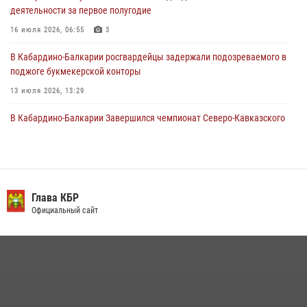
деятельности за первое полугодие
представителя Президента Российской Федерации в Северо-
Кавказском федеральном округе Виталием Кузнецовым
16 июля 2026, 06:55
3
31 июля 2026, 06:45
1
В Кабардино-Балкарии росгвардейцы задержали подозреваемого в
поджоге букмекерской конторы
13 июля 2026, 13:29
В Кабардино-Балкарии Завершился чемпионат Северо-Кавказского
округа Росгвардии по комплексному единоборству
10 июля 2026, 11:30
3
День семьи, любви и верности отметили в Северо-Кавказском
округе Росгвардии
Глава КБР
Официальный сайт
09 июля 2026, 08:36
4
​ ОФИЦЕР РОСГВАРДИИ ВЫСТУПИЛ В ЭФИРЕ ВЕДОМСТВЕННОЙ
РАДИОРУБРИКи В КАБАРДИНО-БАЛКАРИИ
12 июля 2026, 03:30
1
В Кабардино-Балкарии при силовой поддержке росгвардии