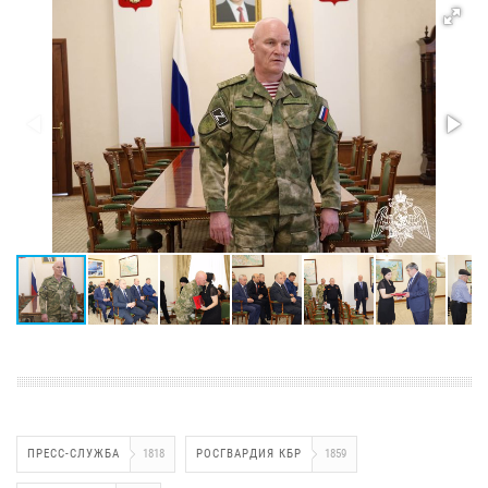
ПРЕСС-СЛУЖБА
1818
РОСГВАРДИЯ КБР
1859